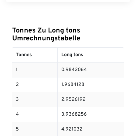
Tonnes Zu Long tons
Umrechnungstabelle
Tonnes
Long tons
1
0.9842064
2
1.9684128
3
2.9526192
4
3.9368256
5
4.921032