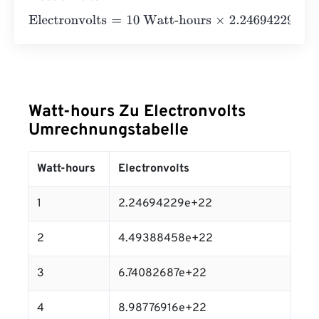
Electronvolts
=
10 Watt-hours
×
2.24694229
e
22
=
2.2469
Watt-hours Zu Electronvolts
Umrechnungstabelle
Watt-hours
Electronvolts
1
2.24694229e+22
2
4.49388458e+22
3
6.74082687e+22
4
8.98776916e+22