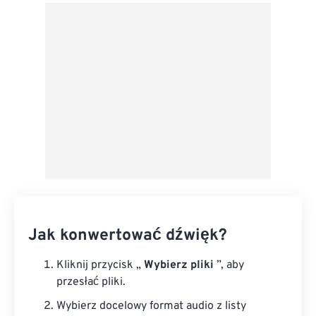
Z Dysku Google
Z OneDrive
Z adresu URL
Jak konwertować dźwięk?
Kliknij przycisk „
Wybierz pliki
”, aby
przesłać pliki.
Wybierz docelowy format audio z listy