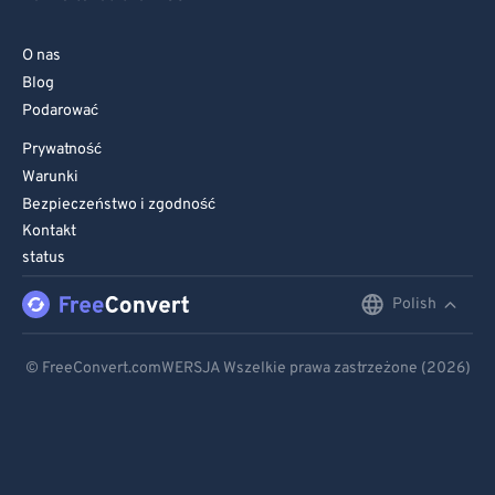
O nas
Blog
Podarować
Prywatność
Warunki
Bezpieczeństwo i zgodność
Kontakt
status
Polish
English
Deutsch
© FreeConvert.comWERSJA Wszelkie prawa zastrzeżone (2026)
Español
Français
Português