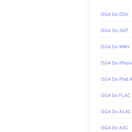
VLC Media Play
OGA Do OGV
pliki OGA to
Wi
Pliki OGA możn
OGA Do 3GP
DirectShow
, a
DirectShow, filt
OGA Do WMV
Opracowane pr
Pierwsze wyda
OGA Do iPhon
Przydatne linki
OGA Do iPad 
https://xiph.or
https://www.iet
OGA Do FLAC
OGA Do ALAC
OGA Do AAC