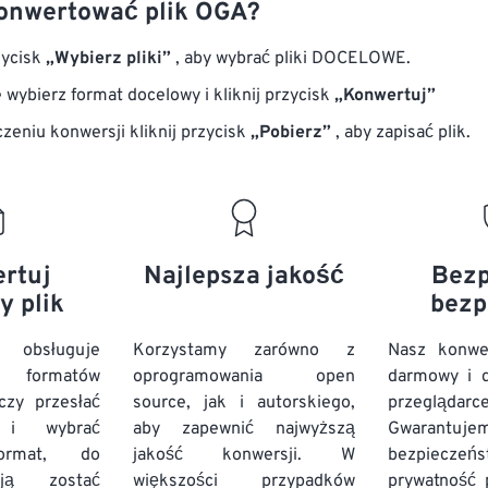
onwertować plik OGA?
zycisk
„Wybierz pliki”
, aby wybrać pliki DOCELOWE.
 wybierz format docelowy i kliknij przycisk
„Konwertuj”
zeniu konwersji kliknij przycisk
„Pobierz”
, aby zapisać plik.
rtuj
Najlepsza jakość
Bezp
y plik
bezp
 obsługuje
Korzystamy zarówno z
Nasz konwe
 formatów
oprogramowania open
darmowy i d
czy przesłać
source, jak i autorskiego,
przeglądarc
 i wybrać
aby zapewnić najwyższą
Gwarantuje
format, do
jakość konwersji. W
bezpiec
ją zostać
większości przypadków
prywatność p