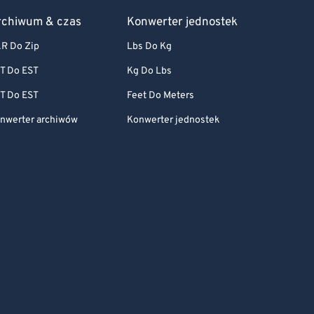
rchiwum & czas
Konwerter jednostek
R Do Zip
Lbs Do Kg
T Do EST
Kg Do Lbs
T Do EST
Feet Do Meters
nwerter archiwów
Konwerter jednostek