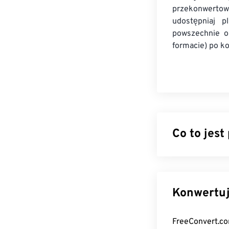
przekonwerto
udostępniaj p
powszechnie o
formacie) po ko
Co to jest
Ogg Vorbis Aud
odzwierciedla 
„Vorbis” to na
nieopatentowa
Jak otwor