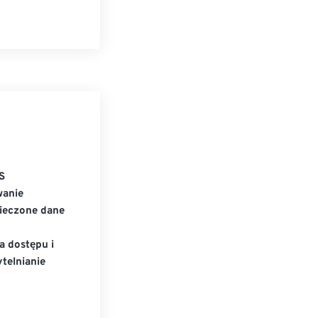
S
wanie
ieczone dane
a dostępu i
telnianie