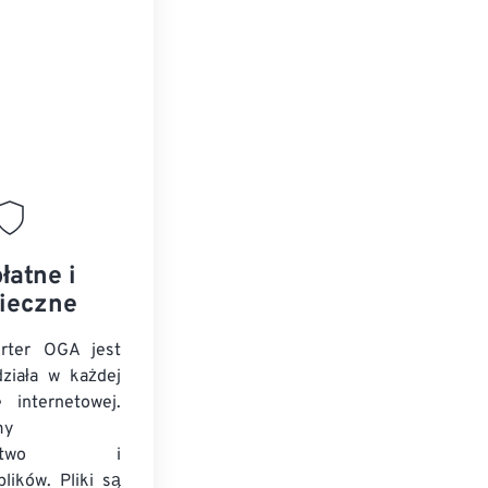
łatne i
ieczne
rter OGA jest
ziała w każdej
e internetowej.
my
zeństwo i
lików. Pliki są