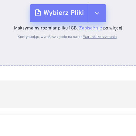
Wybierz Pliki
Maksymalny rozmiar pliku 1GB.
Zapisać się
po więcej
Z urządzenia
Kontynuując, wyrażasz zgodę na nasze
Warunki korzystania
.
Z Dropboxa
Z Dysku Google
Z OneDrive
Z adresu URL