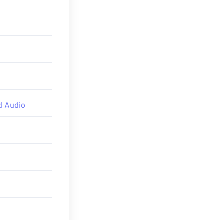
y obsługujące
ch opartych na
e jest oparty na
d Audio