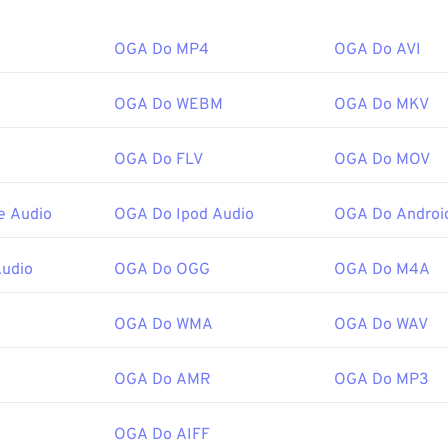
er
to najlepszy wybór do otwierania plików OGA. Inne program
OGA Do MP4
OGA Do AVI
namp
i
Xine
.
a otwierać w
programach Windows Media Player
i odtwarzacza
OGA Do WEBM
OGA Do MKV
le tylko z użyciem
filtra DirectShow
. Jeśli jednak odtwarzacz ni
r nie jest konieczny.
OGA Do FLV
OGA Do MOV
zez:
Fundację Xiph.Org
nie:
2003
e Audio
OGA Do Ipod Audio
OGA Do Androi
:
Audio
OGA Do OGG
OGA Do M4A
g/vorbis/
f.org/rfc/rfc5334.txt
OGA Do WMA
OGA Do WAV
OGA Do AMR
OGA Do MP3
OGA Do AIFF