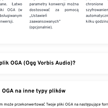
wane. Łatwo
parametry konwersji można
chronione
liki OGA (w
dostosować za pomocą
szyfrowa
bsługiwanym
„Ustawień
automatycz
nwersji.
zaawansowanych”
kilku godzin
(opcjonalnie).
 plik OGA (Ogg Vorbis Audio)?
io (OGA) to multimedialny kontener i format kompresji plików
podstawową funkcjonalność OGA, ponieważ „Ogg” to nazwa kon
zwa mechanizmu kompresji. OGA jest
darmowy
,
open source
i
Konwertuj OGA na inne typy plików
ny
.
zyć plik OGA?
FreeConvert.com może przekonwertować Twoje pliki OGA na następu