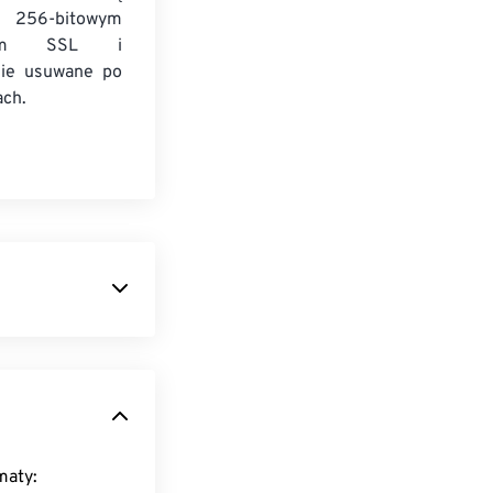
 256-bitowym
niem SSL i
nie usuwane po
ach.
 audio. Nazwa
tenera, a
jące formaty: