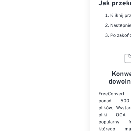
Jak przek
Kliknij pr
Następnie
Po zakońc
Konwe
dowoln
FreeConvert
ponad 500
plików. Wystar
pliki OGA
popularny 
którego ma