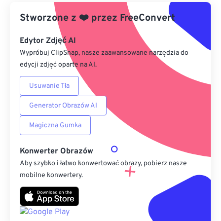
Stworzone z
Z Dysku Google
❤️
przez
FreeConvert
Edytor Zdjęć AI
Z OneDrive
Wypróbuj ClipSnap, nasze zaawansowane narzędzia do
edycji zdjęć oparte na AI.
Z adresu URL
Usuwanie Tła
Generator Obrazów AI
Magiczna Gumka
Konwerter Obrazów
Aby szybko i łatwo konwertować obrazy, pobierz nasze
mobilne konwertery.