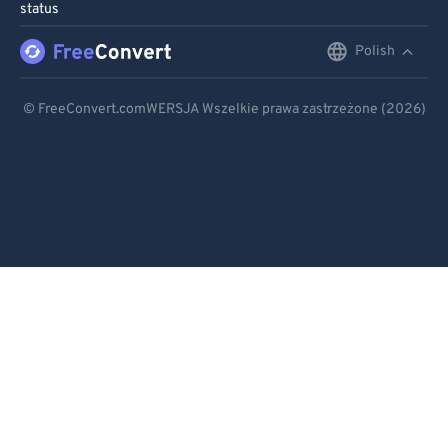
status
Polish
English
Deutsch
© FreeConvert.comWERSJA Wszelkie prawa zastrzeżone (2026)
Español
Français
Português
Italiano
Dutch
日本語
简体中文
繁體中文