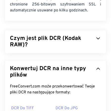
chronione 256-bitowym szyfrowaniem SSL i
automatycznie usuwane po kilku godzinach.
Czym jest plik DCR (Kodak
RAW)?
Kodak RAW (DCR) był pierwszym formatem plików
RAW firmy Kodak. Wprowadzony na rynek w latach
Konwertuj DCR na inne typy
90. XX wieku, był częścią serii aparatów
Kodak
Digital Camera System (DCS)
plików
i był dostarczany
wraz ze specjalistycznym oprogramowaniem.
Chociaż Kodak zakończył produkcję aparatów DCS
FreeConvert.com może przekonwertować Twoje
w 2005 roku, format DCR jest nadal obsługiwany
pliki DCR na następujące formaty:
przez wiele aparatów Kodak.
DCR Do TIFF
DCR Do JPG
Jak otworzyć plik DCR?