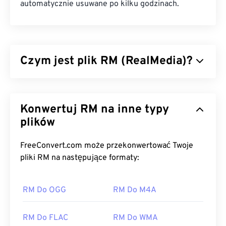
automatycznie usuwane po kilku godzinach.
Czym jest plik RM (RealMedia)?
RealMedia (RM) to format kontenera
multimedialnego, będący własnością
Konwertuj RM na inne typy
RealNetworks. RealNetworks zaprojektowało RM
do strumieniowego przesyłania treści przez
plików
Internet. RM kompresuje wideo za pomocą kodeka
RealVideo, a dźwięk za pomocą kodeka RealAudio.
FreeConvert.com może przekonwertować Twoje
pliki RM na następujące formaty:
Jak otworzyć plik RM?
Plik RM, jako format zastrzeżony, otwiera się
RM Do OGG
RM Do M4A
domyślnie w
programie RealPlayer
, opracowanym
przez RealNetworks. Jeśli brakuje programu
RM Do FLAC
RM Do WMA