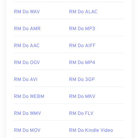
RealPlayer, pobierz go
tutaj
.
Inne programy, które mogą otwierać pliki RM, to
RM Do WAV
RM Do ALAC
VLC Media Player
,
MPlayer
i
CrystalPlayer
. W
przypadku urządzeń mobilnych z systemem Apple
RM Do AMR
RM Do MP3
iOS wypróbuj
OPlayer HD
oraz
VLC Media Player na
Androida
.
RM Do AAC
RM Do AIFF
Opracowane przez:
RealNetworks
Pierwsze wydanie:
1997
RM Do OGV
RM Do MP4
Przydatne linki:
RM Do AVI
RM Do 3GP
https://en.wikipedia.org/wiki/RealMedia
https://www.realnetworks.com/realmediaHD
RM Do WEBM
RM Do MKV
RM Do WMV
RM Do FLV
RM Do MOV
RM Do Kindle Video