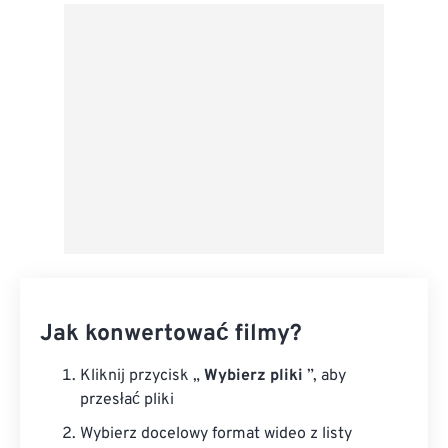
Z Dysku Google
Z OneDrive
Z adresu URL
Jak konwertować filmy?
Kliknij przycisk „
Wybierz pliki
”, aby
przesłać pliki
Wybierz docelowy format wideo z listy