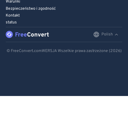
Warunki
Bezpieczeństwo i zgodność
Kontakt
status
Polish
English
Deutsch
© FreeConvert.comWERSJA Wszelkie prawa zastrzeżone (2026)
Español
Français
Português
Italiano
Dutch
日本語