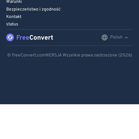
Warunki
Bezpieczeństwo i zgodność
Kontakt
status
Polish
English
Deutsch
© FreeConvert.comWERSJA Wszelkie prawa zastrzeżone (2026)
Español
Français
Português
Italiano
Dutch
日本語