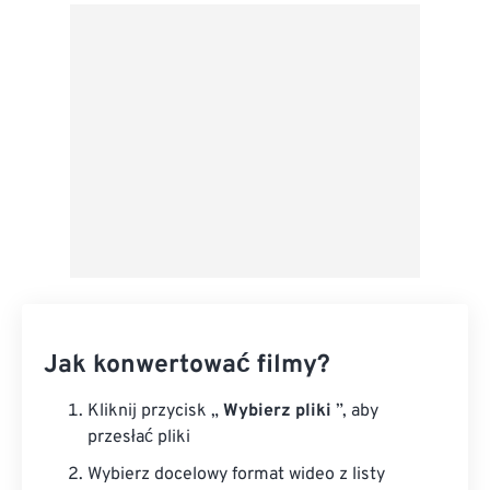
Z Dysku Google
Z OneDrive
Z adresu URL
Jak konwertować filmy?
Kliknij przycisk „
Wybierz pliki
”, aby
przesłać pliki
Wybierz docelowy format wideo z listy