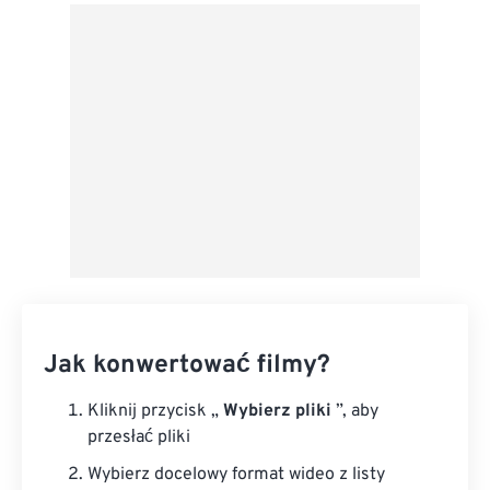
Z Dysku Google
Z OneDrive
Z adresu URL
Jak konwertować filmy?
Kliknij przycisk „
Wybierz pliki
”, aby
przesłać pliki
Wybierz docelowy format wideo z listy