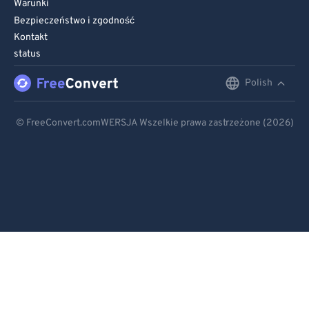
Warunki
Bezpieczeństwo i zgodność
Kontakt
status
Polish
English
Deutsch
© FreeConvert.comWERSJA Wszelkie prawa zastrzeżone (2026)
Español
Français
Português
Italiano
Dutch
日本語