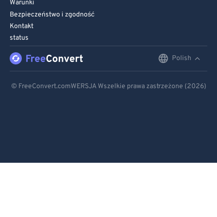
Warunki
Bezpieczeństwo i zgodność
Kontakt
status
Polish
English
Deutsch
© FreeConvert.comWERSJA Wszelkie prawa zastrzeżone (2026)
Español
Français
Português
Italiano
Dutch
日本語