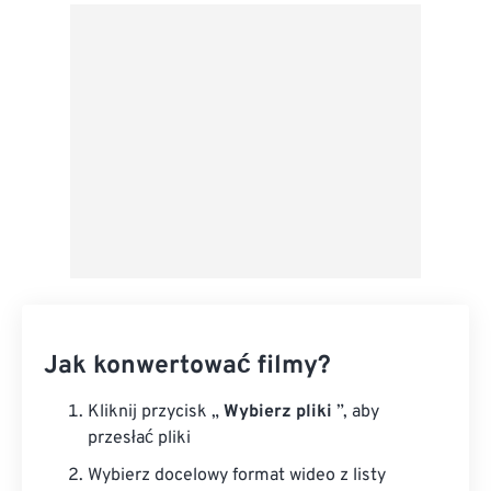
Z Dysku Google
Z OneDrive
Z adresu URL
Jak konwertować filmy?
Kliknij przycisk „
Wybierz pliki
”, aby
przesłać pliki
Wybierz docelowy format wideo z listy