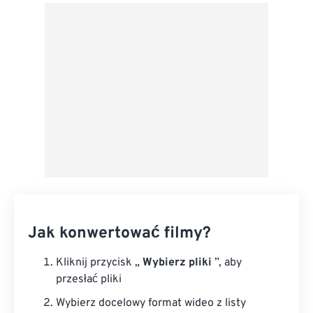
Z Dysku Google
Z OneDrive
Z adresu URL
Jak konwertować filmy?
Kliknij przycisk „
Wybierz pliki
”, aby
przesłać pliki
Wybierz docelowy format wideo z listy