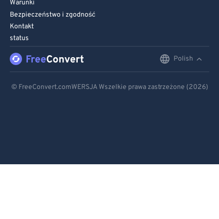
Warunki
Bezpieczeństwo i zgodność
Kontakt
status
Polish
English
Deutsch
© FreeConvert.comWERSJA Wszelkie prawa zastrzeżone (2026)
Español
Français
Português
Italiano
Dutch
日本語