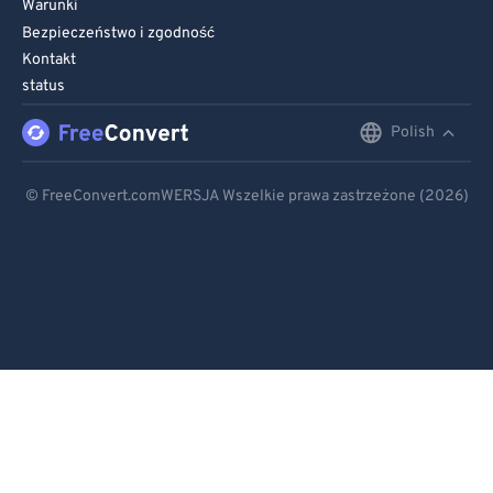
Warunki
Bezpieczeństwo i zgodność
Kontakt
status
Polish
English
Deutsch
© FreeConvert.comWERSJA Wszelkie prawa zastrzeżone (2026)
Español
Français
Português
Italiano
Dutch
日本語