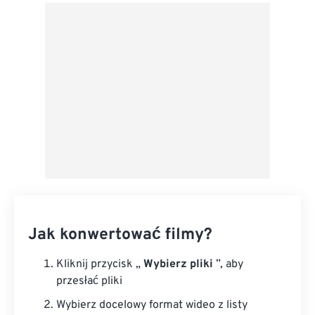
Z Dysku Google
Z OneDrive
Z adresu URL
Jak konwertować filmy?
Kliknij przycisk „
Wybierz pliki
”, aby
przesłać pliki
Wybierz docelowy format wideo z listy