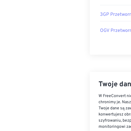
3GP Przetworn
OGV Przetwor
Twoje dan
W FreeConvert nie
chronimy je. Nas
Twoje dane są zaw
konwertujesz obr
szyfrowaniu, bez
monitoringowi za