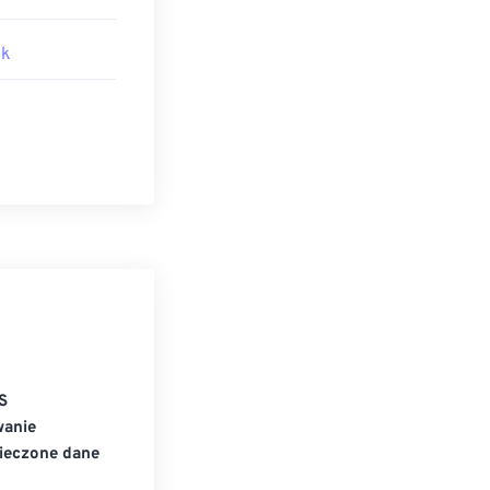
ik
S
wanie
ieczone dane