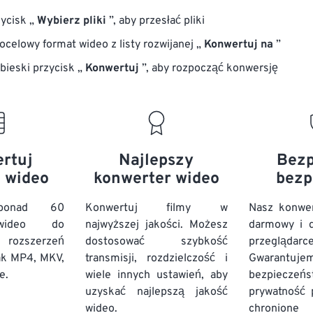
zycisk „
Wybierz pliki
”, aby przesłać pliki
ocelowy format wideo z listy rozwijanej „
Konwertuj na
”
ebieski przycisk „
Konwertuj
”, aby rozpocząć konwersję
rtuj
Najlepszy
Bezp
 wideo
konwerter wideo
bezp
 ponad 60
Konwertuj filmy w
Nasz konwer
wideo do
najwyższej jakości. Możesz
darmowy i d
rozszerzeń
dostosować szybkość
przeglądarc
jak MP4, MKV,
transmisji, rozdzielczość i
Gwarantuje
e.
wiele innych ustawień, aby
bezpiec
uzyskać najlepszą jakość
prywatność p
wideo.
chronione