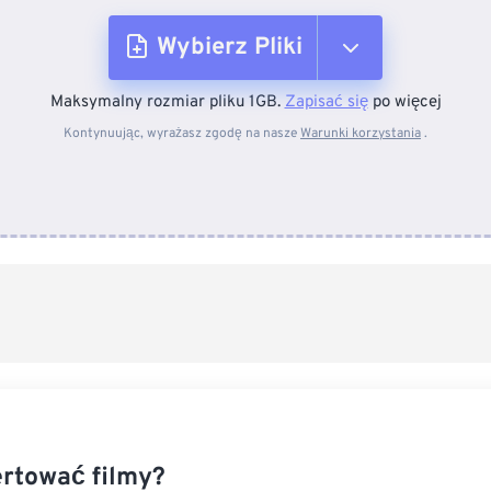
Wybierz Pliki
Maksymalny rozmiar pliku 1GB.
Zapisać się
po więcej
Z urządzenia
Kontynuując, wyrażasz zgodę na nasze
Warunki korzystania
.
Z Dropboxa
Z Dysku Google
Z OneDrive
Z adresu URL
rtować filmy?