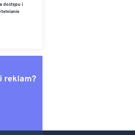
a dostępu i
telnianie
i reklam?