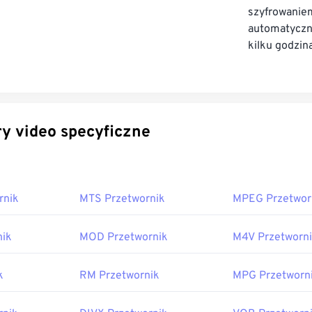
szyfrowa
automatycz
kilku godzin
Konwertery video specyficzne
rnik
MTS Przetwornik
MPEG Przetwor
nik
MOD Przetwornik
M4V Przetworn
k
RM Przetwornik
MPG Przetworn