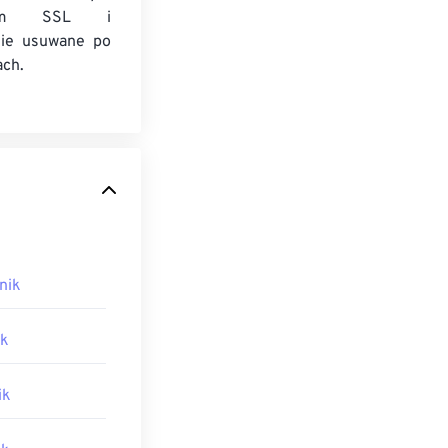
niem SSL i
nie usuwane po
ach.
nik
ik
ik