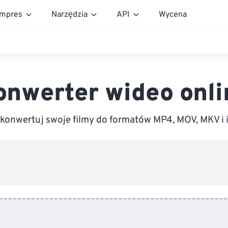
mpres
Narzędzia
API
Wycena
onwerter wideo onli
konwertuj swoje filmy do formatów MP4, MOV, MKV i 