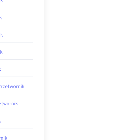
ik
k
ik
ik
k
Przetwornik
etwornik
k
nik