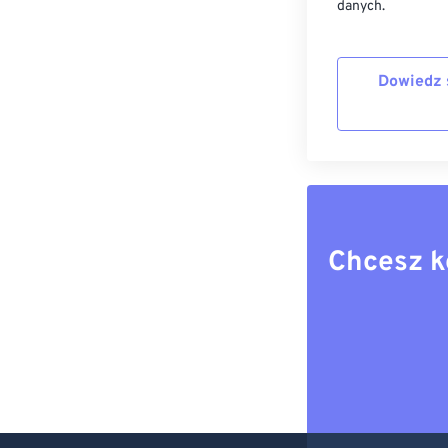
danych.
Dowiedz 
Chcesz k