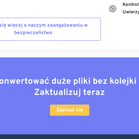
Kontrol
Uwierzy
się więcej o naszym zaangażowaniu w
bezpieczeństwo
onwertować duże pliki bez kolejki 
Zaktualizuj teraz
Zapisać się