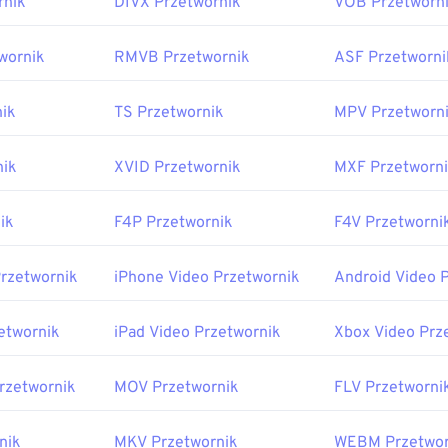
rnik
DIVX Przetwornik
VOB Przetworn
wornik
RMVB Przetwornik
ASF Przetworni
ik
TS Przetwornik
MPV Przetworn
nik
XVID Przetwornik
MXF Przetworn
ik
F4P Przetwornik
F4V Przetworni
Przetwornik
iPhone Video Przetwornik
Android Video 
etwornik
iPad Video Przetwornik
Xbox Video Prz
Przetwornik
MOV Przetwornik
FLV Przetworni
nik
MKV Przetwornik
WEBM Przetwor