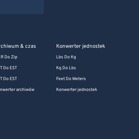
rchiwum & czas
Konwerter jednostek
R Do Zip
Lbs Do Kg
T Do EST
Kg Do Lbs
T Do EST
Feet Do Meters
nwerter archiwów
Konwerter jednostek