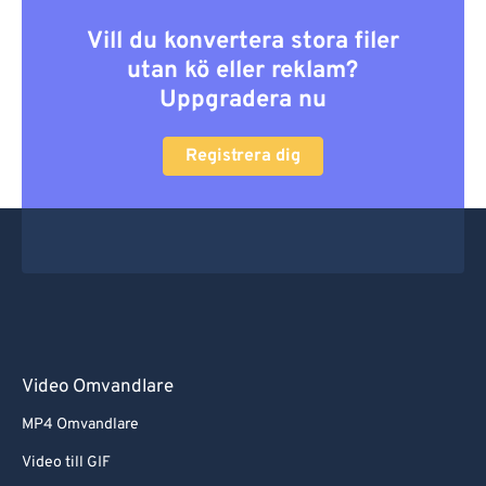
Vill du konvertera stora filer
utan kö eller reklam?
Uppgradera nu
Registrera dig
Video Omvandlare
MP4 Omvandlare
Video till GIF