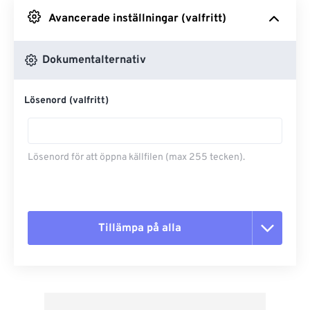
Avancerade inställningar (valfritt)
Från Google Drive
Dokumentalternativ
Från OneDrive
Lösenord (valfritt)
Från URL
Lösenord för att öppna källfilen (max 255 tecken).
Tillämpa på alla
Återställ alla alternativ
Använd från förinställning