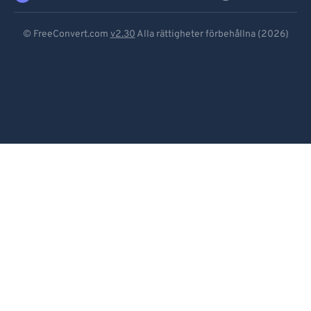
Deutsch
© FreeConvert.com
v2.30
Alla rättigheter förbehållna (2026)
Español
Français
Português
Italiano
Dutch
日本語
简体中文
繁體中文
한국어
Svenska