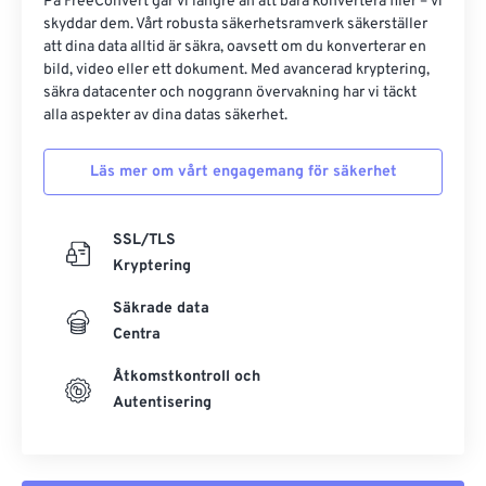
På FreeConvert går vi längre än att bara konvertera filer – vi
skyddar dem. Vårt robusta säkerhetsramverk säkerställer
att dina data alltid är säkra, oavsett om du konverterar en
bild, video eller ett dokument. Med avancerad kryptering,
säkra datacenter och noggrann övervakning har vi täckt
alla aspekter av dina datas säkerhet.
Läs mer om vårt engagemang för säkerhet
SSL/TLS
Kryptering
Säkrade data
Centra
Åtkomstkontroll och
Autentisering