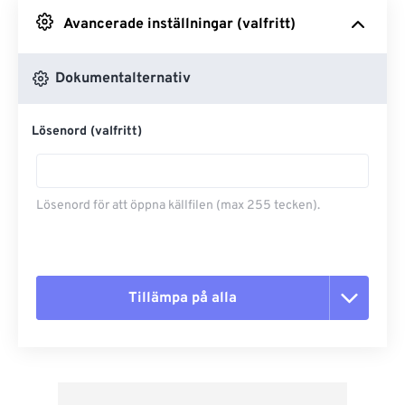
Avancerade inställningar (valfritt)
Från Google Drive
Dokumentalternativ
Från OneDrive
Lösenord (valfritt)
Från URL
Lösenord för att öppna källfilen (max 255 tecken).
Tillämpa på alla
Återställ alla alternativ
Använd från förinställning