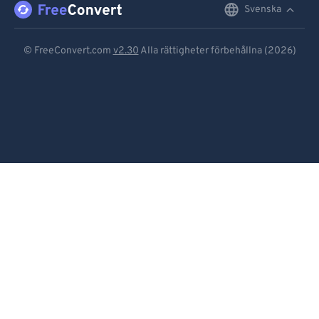
Svenska
English
Deutsch
© FreeConvert.com
v2.30
Alla rättigheter förbehållna (2026)
Español
Français
Português
Italiano
Dutch
日本語
简体中文
繁體中文
한국어