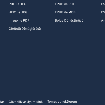
PDF ile JPG
EPUB ile PDF
PS
HEIC ile JPG
EPUB ile MOBI
CS
Image ile PDF
Belge Dönüştürücü
Ar
Görüntü Dönüştürücü
S
Temas etmek
Durum
lar
Güvenlik ve Uyumluluk