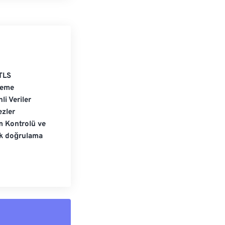
TLS
leme
li Veriler
zler
m Kontrolü ve
ik doğrulama