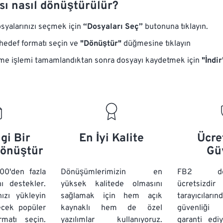
sı nasıl dönüştürülür?
yalarınızı seçmek için
“Dosyaları Seç”
butonuna tıklayın.
hedef formatı seçin ve
"Dönüştür"
düğmesine tıklayın
e işlemi tamamlandıktan sonra dosyayı kaydetmek için
"İndir
gi Bir
En İyi Kalite
Ücre
Dönüştür
Gü
00'den fazla
Dönüşümlerimizin en
FB2 dönü
ı destekler.
yüksek kalitede olmasını
ücretsizd
ızı yükleyin
sağlamak için hem açık
tarayıcıların
ecek popüler
kaynaklı hem de özel
güvenliği 
matı seçin.
yazılımlar kullanıyoruz.
garanti edi