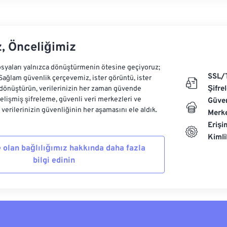
z, Önceliğimiz
syaları yalnızca dönüştürmenin ötesine geçiyoruz;
SSL/
 Sağlam güvenlik çerçevemiz, ister görüntü, ister
Şifre
dönüştürün, verilerinizin her zaman güvende
Gelişmiş şifreleme, güvenli veri merkezleri ve
Güven
e verilerinizin güvenliğinin her aşamasını ele aldık.
Merke
Erişi
Kiml
 olan bağlılığımız hakkında daha fazla
bilgi edinin