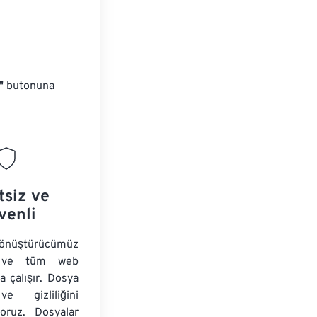
"
butonuna
tsiz ve
venli
ştürücümüz
ir ve tüm web
da çalışır. Dosya
ve gizliliğini
yoruz. Dosyalar