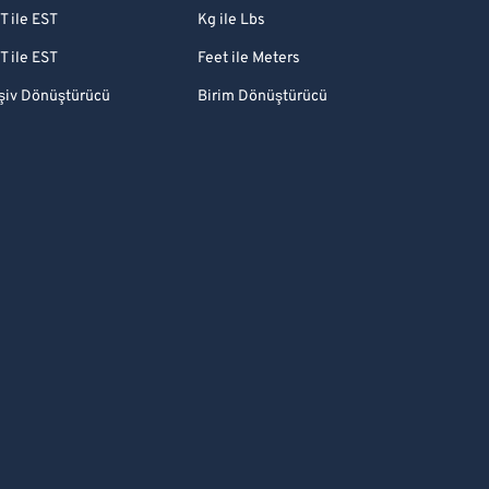
T ile EST
Kg ile Lbs
T ile EST
Feet ile Meters
şiv Dönüştürücü
Birim Dönüştürücü