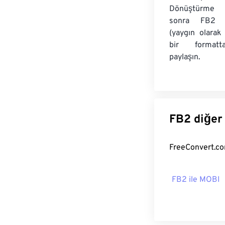
Dönüştürme 
sonra FB2 do
(yaygın olarak
bir formatt
paylaşın.
FB2 diğer
FB2 ile MOBI