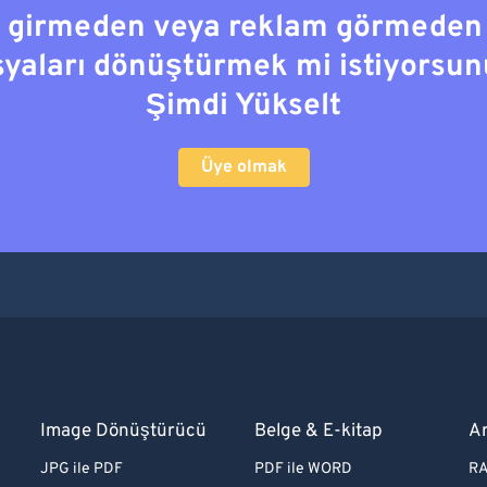
a girmeden veya reklam görmeden
syaları dönüştürmek mi istiyorsun
Şimdi Yükselt
Üye olmak
Image Dönüştürücü
Belge & E-kitap
A
JPG ile PDF
PDF ile WORD
RA