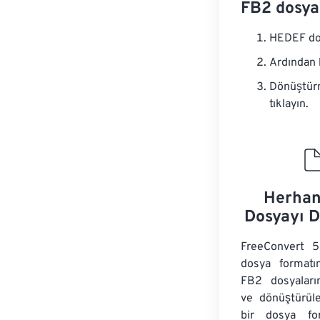
FB2 dosya
HEDEF dos
Ardından 
Dönüştürm
tıklayın.
Herhan
Dosyayı 
FreeConvert 5
dosya formatın
FB2 dosyaların
ve dönüştürül
bir dosya for