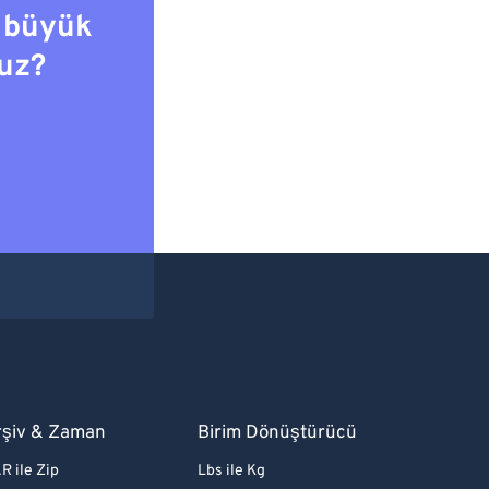
 büyük
uz?
rşiv & Zaman
Birim Dönüştürücü
R ile Zip
Lbs ile Kg