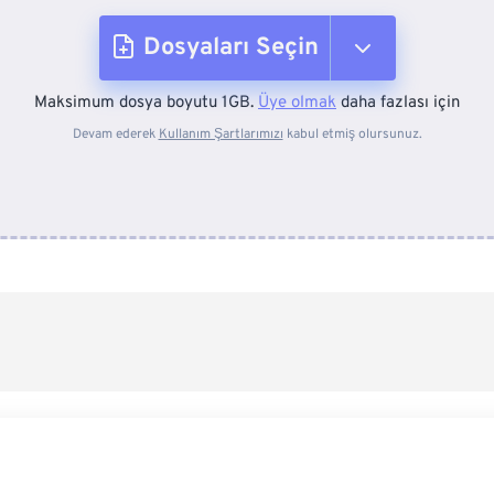
Dosyaları Seçin
Maksimum dosya boyutu 1GB.
Üye olmak
daha fazlası için
Cihazdan
Devam ederek
Kullanım Şartlarımızı
kabul etmiş olursunuz.
Dropbox'tan
Google Drive'dan
OneDrive'dan
Url'den