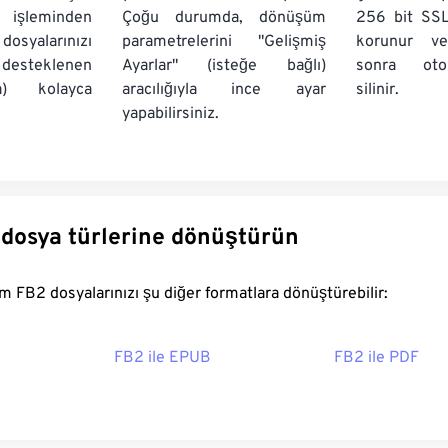
işleminden
Çoğu durumda, dönüşüm
256 bit SSL
syalarınızı
parametrelerini "Gelişmiş
korunur v
 desteklenen
Ayarlar" (isteğe bağlı)
sonra oto
a) kolayca
aracılığıyla ince ayar
silinir.
yapabilirsiniz.
 dosya türlerine dönüştürün
FreeConvert.com FB2 dosyalarınızı şu diğer formatlara dönüştürebilir:
FB2 ile EPUB
FB2 ile PDF