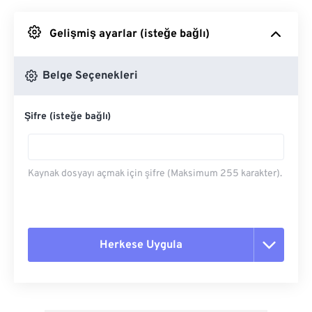
Google Drive'dan
Gelişmiş ayarlar (isteğe bağlı)
OneDrive'dan
Belge Seçenekleri
Şifre (isteğe bağlı)
Url'den
Kaynak dosyayı açmak için şifre (Maksimum 255 karakter).
Herkese Uygula
Tüm seçenekleri sıfırla
Ön Ayardan Uygula