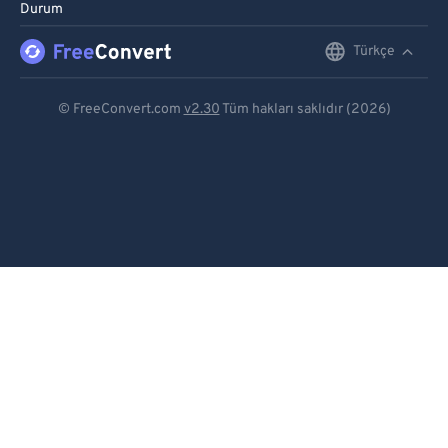
Durum
Türkçe
English
Deutsch
© FreeConvert.com
v2.30
Tüm hakları saklıdır (2026)
Español
Français
Português
Italiano
Dutch
日本語
简体中文
繁體中文