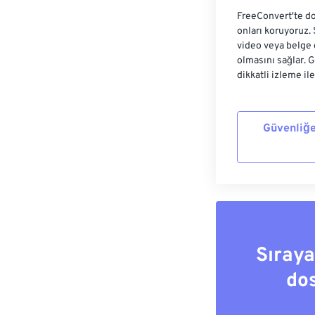
FreeConvert'te do
onları koruyoruz.
video veya belge 
olmasını sağlar. 
dikkatli izleme il
Güvenliğe
Sıray
do