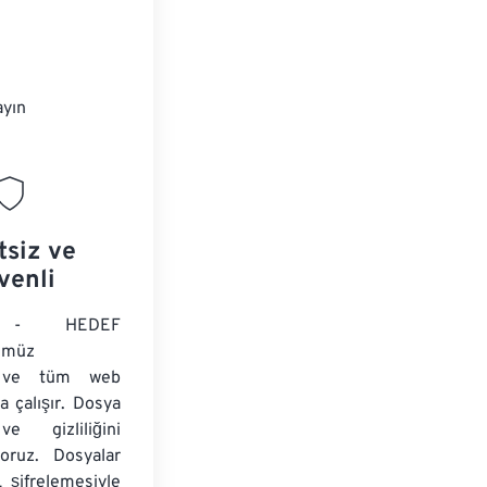
ayın
tsiz ve
venli
 - HEDEF
ümüz
ir ve tüm web
da çalışır. Dosya
ve gizliliğini
yoruz. Dosyalar
 şifrelemesiyle