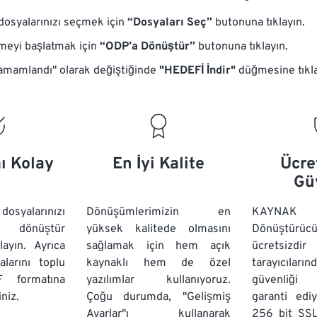
syalarınızı seçmek için
“Dosyaları Seç”
butonuna tıklayın.
eyi başlatmak için
“ODP’a Dönüştür”
butonuna tıklayın.
mamlandı" olarak değiştiğinde
"HEDEFİ İndir"
düğmesine tıkl
ı Kolay
En İyi Kalite
Ücre
Gü
yalarınızı
Dönüşümlerimizin en
KAYNAK
e dönüştür
yüksek kalitede olmasını
Dönüştürüc
ayın. Ayrıca
sağlamak için hem açık
ücretsizd
arını
toplu
kaynaklı hem de özel
tarayıcıların
 formatına
yazılımlar kullanıyoruz.
güvenliği 
niz.
Çoğu durumda, "Gelişmiş
garanti edi
Ayarlar"ı kullanarak
256 bit SSL