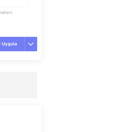
akter).
 Uygula
nekleri sıfırla
dan Uygula
 Olarak Kaydet