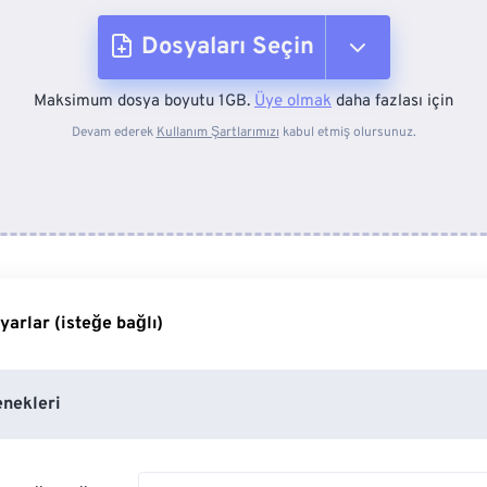
Dosyaları Seçin
Maksimum dosya boyutu 1GB.
Üye olmak
daha fazlası için
Cihazdan
Devam ederek
Kullanım Şartlarımızı
kabul etmiş olursunuz.
Dropbox'tan
Google Drive'dan
yarlar (isteğe bağlı)
OneDrive'dan
nekleri
Url'den