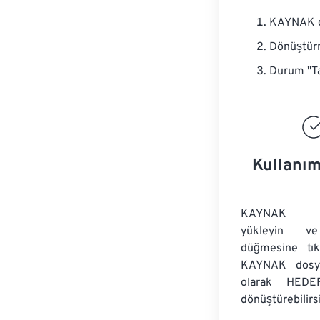
KAYNAK do
Dönüştürm
Durum "Ta
Kullanım
KAYNAK dos
yükleyin v
düğmesine tıkl
KAYNAK dosyal
olarak HEDEF
dönüştürebilirsi