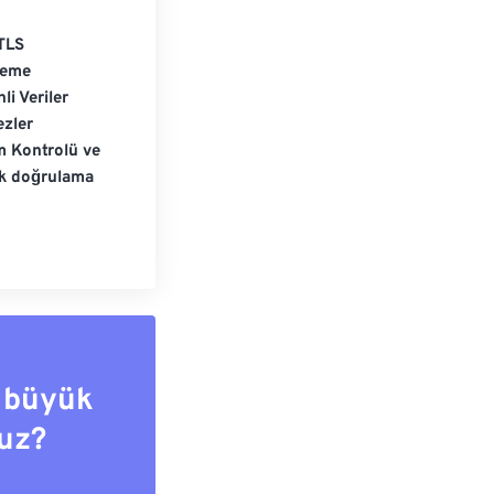
TLS
leme
li Veriler
zler
m Kontrolü ve
ik doğrulama
 büyük
uz?