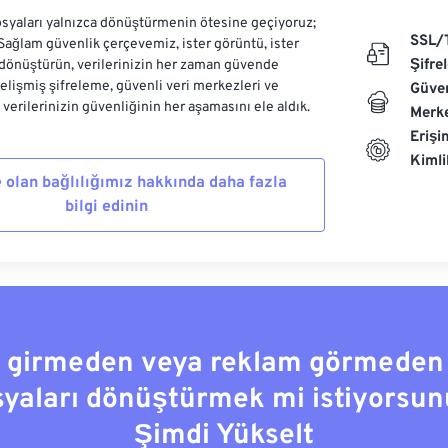
syaları yalnızca dönüştürmenin ötesine geçiyoruz;
SSL/
 Sağlam güvenlik çerçevemiz, ister görüntü, ister
Şifre
dönüştürün, verilerinizin her zaman güvende
Gelişmiş şifreleme, güvenli veri merkezleri ve
Güven
e verilerinizin güvenliğinin her aşamasını ele aldık.
Merke
Erişi
Kiml
 olan bağlılığımız hakkında daha fazla
bilgi edinin
a girmeden veya reklam görmeden
syaları dönüştürmek mi istiyorsun
Şimdi Yükselt