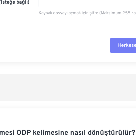
(isteğe bağlı)
Kaynak dosyayı açmak için şifre (Maksimum 255 kar
Herkese
Tüm seçe
Ön Ayar
Ön Ayar
mesi ODP kelimesine nasıl dönüştürülür?