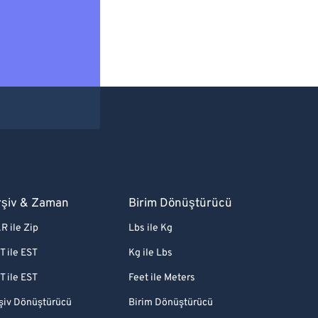
rşiv & Zaman
Birim Dönüştürücü
R ile Zip
Lbs ile Kg
T ile EST
Kg ile Lbs
T ile EST
Feet ile Meters
şiv Dönüştürücü
Birim Dönüştürücü