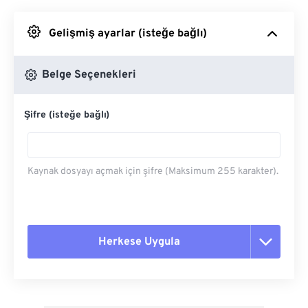
Google Drive'dan
Gelişmiş ayarlar (isteğe bağlı)
OneDrive'dan
Belge Seçenekleri
Şifre (isteğe bağlı)
Url'den
Kaynak dosyayı açmak için şifre (Maksimum 255 karakter).
Herkese Uygula
Tüm seçenekleri sıfırla
Ön Ayardan Uygula