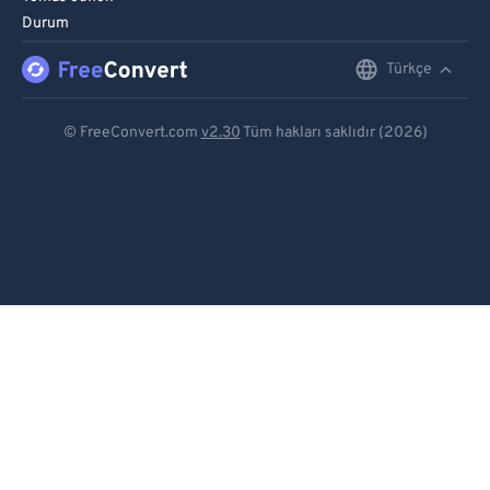
Durum
Türkçe
English
Deutsch
© FreeConvert.com
v2.30
Tüm hakları saklıdır (2026)
Español
Français
Português
Italiano
Dutch
日本語
简体中文
繁體中文