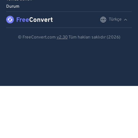
Durum
Türkçe
English
Deutsch
© FreeConvert.com
v2.30
Tüm hakları saklıdır (2026)
Español
Français
Português
Italiano
Dutch
日本語
简体中文
繁體中文