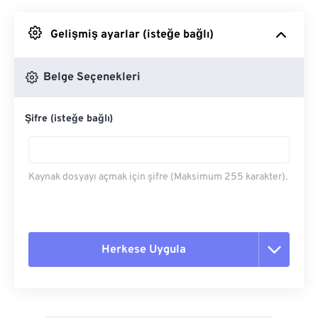
Google Drive'dan
Gelişmiş ayarlar (isteğe bağlı)
OneDrive'dan
Belge Seçenekleri
Şifre (isteğe bağlı)
Url'den
Kaynak dosyayı açmak için şifre (Maksimum 255 karakter).
Herkese Uygula
Tüm seçenekleri sıfırla
Ön Ayardan Uygula