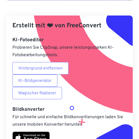
Von Google Drive
Erstellt mit
❤️
von
FreeConvert
Von OneDrive
KI-Fotoeditor
Probieren Sie ClipSnap, unsere leistungsstarken KI-
Von URL
Fotobearbeitungstools.
Hintergrund entfernen
KI-Bildgenerator
Magischer Radierer
Bildkonverter
Für schnelle und einfache Bildkonvertierungen laden Sie
unsere mobilen Konverter herunter.