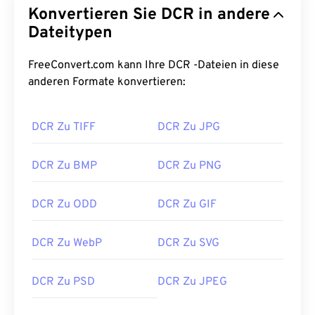
Konvertieren Sie DCR in andere
Jahren und war Teil der
Kodak Digital Camera
System (DCS)
Dateitypen
-Kameraserie. Es wurde von
spezieller Software begleitet. Obwohl Kodak die
DCS-Kameraserie 2005 einstellte, wird das DCR-
FreeConvert.com kann Ihre DCR -Dateien in diese
Format auch heute noch von vielen Kodak-
anderen Formate konvertieren:
Kameras unterstützt.
DCR Zu TIFF
DCR Zu JPG
Wie öffnet man eine DCR-Datei?
DCR lässt sich problemlos mit der älteren Software
DCR Zu BMP
DCR Zu PNG
von Kodak namens
Kodak Photodesk
öffnen.
Obwohl es noch verfügbar ist, ist wichtig zu
DCR Zu ODD
DCR Zu GIF
beachten, dass Kodak dieses Softwareprogramm
eingestellt hat. Moderne Optionen zum Öffnen von
DCR Zu WebP
DCR Zu SVG
DCR sind
Adobe Photoshop Lightroom
und
Adobe
Photoshop
.
DCR Zu PSD
DCR Zu JPEG
Eine kostenlose Alternative zum Öffnen von DCR
ist
XnView MP
, das auf mehreren Plattformen