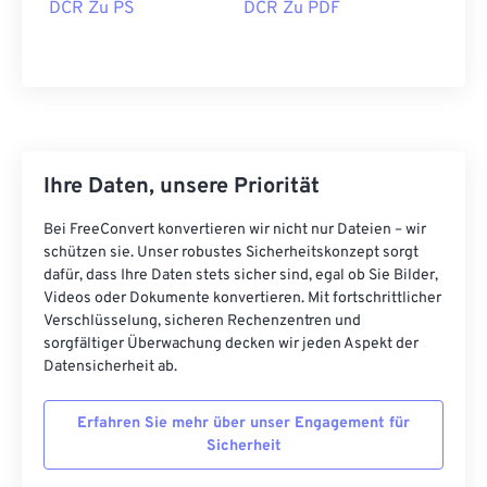
funktioniert. Da DCR eine reine Bitmap-Datei ist,
DCR Zu PS
DCR Zu PDF
lässt sie sich problemlos in gängige Dateiformate
konvertieren. In den meisten Fällen wird sie jedoch
einfach in JPEG (
DCR zu JPG
) konvertiert.
Entwickelt von:
Kodak
Erstveröffentlichung:
1991
Ihre Daten, unsere Priorität
Bei FreeConvert konvertieren wir nicht nur Dateien – wir
schützen sie. Unser robustes Sicherheitskonzept sorgt
dafür, dass Ihre Daten stets sicher sind, egal ob Sie Bilder,
Videos oder Dokumente konvertieren. Mit fortschrittlicher
Verschlüsselung, sicheren Rechenzentren und
sorgfältiger Überwachung decken wir jeden Aspekt der
Datensicherheit ab.
Erfahren Sie mehr über unser Engagement für
Sicherheit