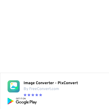
Image Converter - PixConvert
By FreeConvert.com