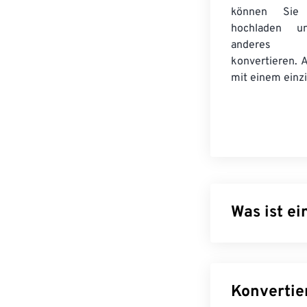
können Sie Z
hochladen 
anderes
konvertieren. 
mit einem einzi
Was ist e
Enhanced Windo
Metafile Forma
Pixel ermöglich
Dateiformats v