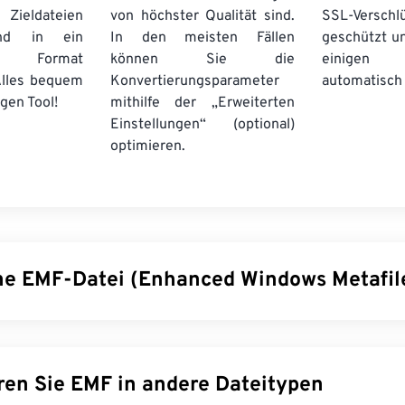
ieldateien
von höchster Qualität sind.
SSL-Verschl
und in ein
In den meisten Fällen
geschützt u
 Format
können Sie die
einige
Alles bequem
Konvertierungsparameter
automatisch 
gen Tool!
mithilfe der „Erweiterten
Einstellungen“ (optional)
optimieren.
ine EMF-Datei (Enhanced Windows Metafil
ws Metafile (EMF) ist ein Bitmap-basiertes Dateiformat, das
t (WMF)
abgeleitet ist. Mit einer erweiterten Farbpalette, die d
t wird, und Geräteunabhängigkeit stellt EMF eine Verbesserung
Konvertieren Sie EMF in andere Dateitypen
on WMF dar.