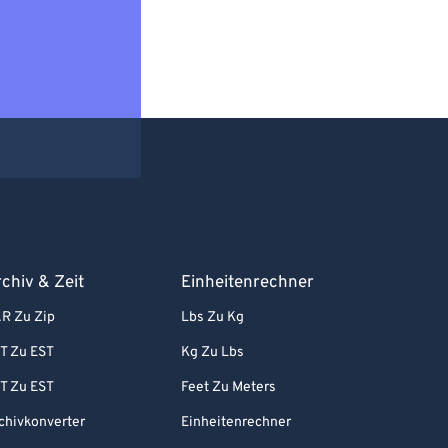
chiv & Zeit
Einheitenrechner
R Zu Zip
Lbs Zu Kg
T Zu EST
Kg Zu Lbs
T Zu EST
Feet Zu Meters
chivkonverter
Einheitenrechner