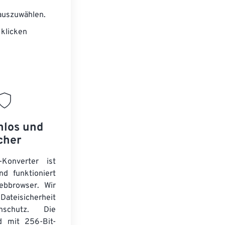
auszuwählen.
klicken
nlos und
cher
Konverter ist
nd funktioniert
ebbrowser. Wir
Dateisicherheit
schutz. Die
d mit 256-Bit-