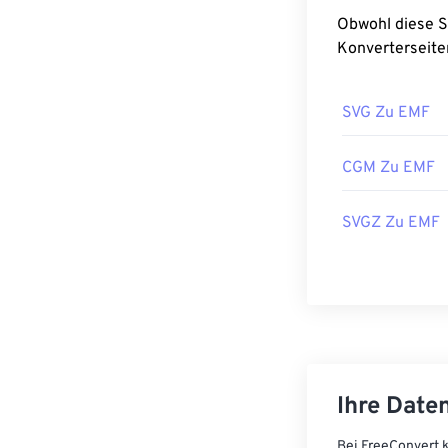
Obwohl diese Seite jede Vector in EMF, möchten Si
Konverterseite
SVG Zu EMF
CGM Zu EMF
SVGZ Zu EMF
Ihre Daten
Bei FreeConvert k