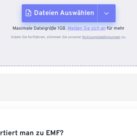
Dateien Auswählen
Maximale Dateigröße 1GB.
Melden Sie sich an
für mehr
Vom Gerät
Indem Sie fortfahren, stimmen Sie unseren
Nutzungsbedingungen
zu.
Von Dropbox
Von Google Drive
Von OneDrive
Von URL
rtiert man zu EMF?