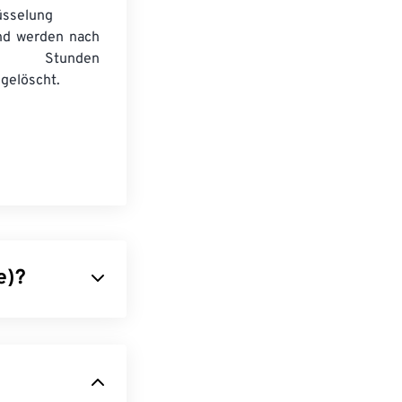
üsselung
nd werden nach
n Stunden
gelöscht.
e)?
 vom
Windows
urch 32 Bit pro
 des 16-Bit-