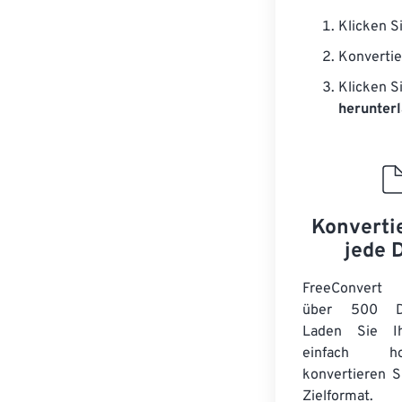
Klicken S
Konvertie
Klicken S
herunterl
Konverti
jede 
FreeConvert 
über 500 Dat
Laden Sie Ih
einfach 
konvertieren S
Zielformat. 