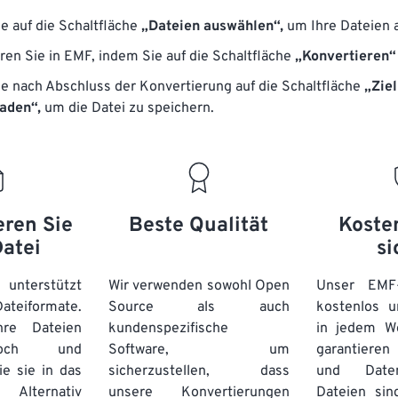
ie auf die Schaltfläche
„Dateien auswählen“,
um Ihre Dateien 
ren Sie in EMF, indem Sie auf die Schaltfläche
„Konvertieren“
ie nach Abschluss der Konvertierung auf die Schaltfläche
„Ziel
aden“,
um die Datei zu speichern.
eren Sie
Beste Qualität
Koste
Datei
si
unterstützt
Wir verwenden sowohl Open
Unser EMF-
eiformate.
Source als auch
kostenlos u
re Dateien
kundenspezifische
in jedem W
hoch und
Software, um
garantieren 
ie sie in das
sicherzustellen, dass
und Daten
Alternativ
unsere Konvertierungen
Dateien sin