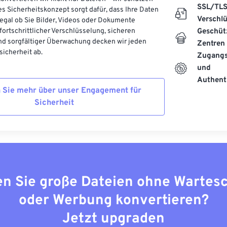
SSL/TL
es Sicherheitskonzept sorgt dafür, dass Ihre Daten
Verschl
, egal ob Sie Bilder, Videos oder Dokumente
 fortschrittlicher Verschlüsselung, sicheren
Geschüt
d sorgfältiger Überwachung decken wir jeden
Zentren
icherheit ab.
Zugangs
und
Authenti
 Sie mehr über unser Engagement für
Sicherheit
n Sie große Dateien ohne Wartes
oder Werbung konvertieren?
Jetzt upgraden