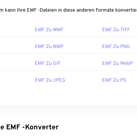
t man eine EMF-Datei?
FreeConvert.com kann Ihre EMF -Dateien in diese anderen Formate konvert
rogramm zum Öffnen von EMF ist
XnView MP
, das plattformüb
EMF Zu WMF
EMF Zu TIFF
nter Microsoft Windows (Windows) ist
CorelDraw Graphics Suite
Öffnen von WMF. Unter macOS können Sie
WMF Converter Pr
or
ist ein weiteres großartiges Programm zum Öffnen von EMF,
EMF Zu BMP
EMF Zu PNG
ch für macOS verfügbar ist.
EMF Zu GIF
EMF Zu WebP
tiven Viewern, die Sie ausprobieren können, gehören
PhotoFilt
int
und
Ultimate Paint
unter Windows.
EMF Zu JPEG
EMF Zu PS
:
Microsoft
ichung:
1992
Spezifische EMF -Konverter