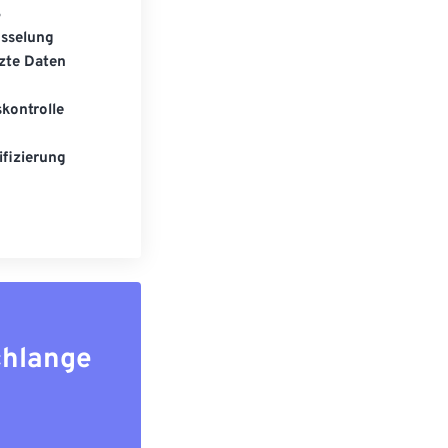
S
üsselung
zte Daten
kontrolle
fizierung
chlange