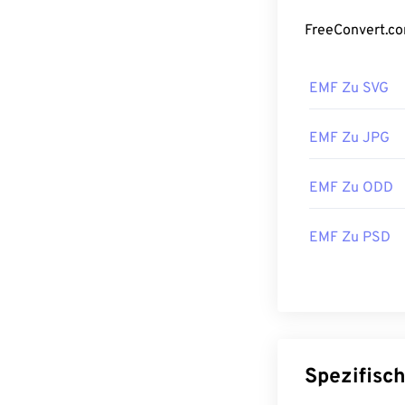
Wie öffne
Das Standardp
EMF Zu SVG
funktioniert. U
Programm zum 
Adobe Illustrat
EMF Zu JPG
Windows als au
EMF Zu ODD
Zu den alterna
Ability Photopa
EMF Zu PSD
Entwickelt von
Erstveröffentl