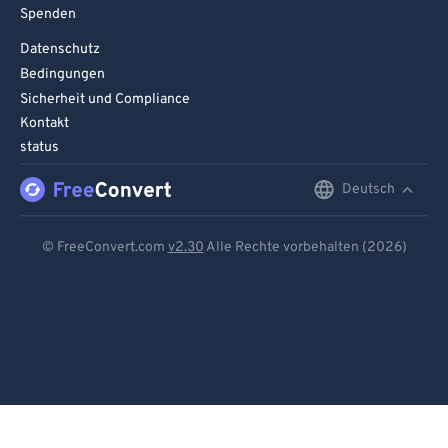
Spenden
Datenschutz
Bedingungen
Sicherheit und Compliance
Kontakt
status
Deutsch
English
Deutsch
© FreeConvert.com
v2.30
Alle Rechte vorbehalten (2026)
Español
Français
Português
Italiano
Dutch