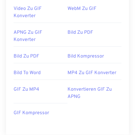
Erstveröffentlichung:
2004
Video Zu GIF
WebM Zu GIF
Konverter
Nützliche Links:
Wiki-Artikel zu APNGs
APNG Zu GIF
Bild Zu PDF
Zugehörige APNG-Tools:
Konverter
Verwenden Sie unseren
APNG-zu-GIF-Konverter
für eine einfache Formatkonvertierung
Bild Zu PDF
Bild Kompressor
Bild To Word
MP4 Zu GIF Konverter
GIF Zu MP4
Konvertieren GIF Zu
APNG
GIF Kompressor