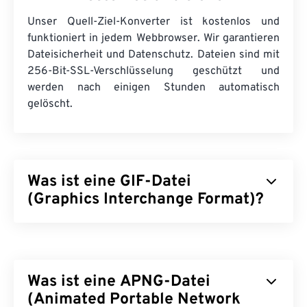
Unser Quell-Ziel-Konverter ist kostenlos und
funktioniert in jedem Webbrowser. Wir garantieren
Dateisicherheit und Datenschutz. Dateien sind mit
256-Bit-SSL-Verschlüsselung geschützt und
werden nach einigen Stunden automatisch
gelöscht.
Was ist eine GIF-Datei
(Graphics Interchange Format)?
Graphics Interchange Format (GIF) ist ein Bitmap-
Dateiformat, das mithilfe von
Pixeln
einfache Bilder
im
RGB-Farbmodell
erzeugt. Im Gegensatz zum
Was ist eine APNG-Datei
unkomprimierten
BMP-
Dateiformat verwendet
GIF
(Animated Portable Network
verlustfreie Komprimierung
und unterstützt