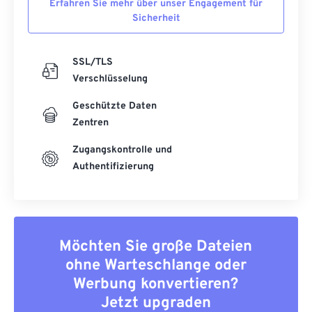
Erfahren Sie mehr über unser Engagement für
Sicherheit
SSL/TLS
Verschlüsselung
Geschützte Daten
Zentren
Zugangskontrolle und
Authentifizierung
Möchten Sie große Dateien
ohne Warteschlange oder
Werbung konvertieren?
Jetzt upgraden