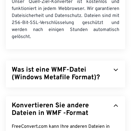
Unser Quell-Ziel-Konverter ist kostenlos und
funktioniert in jedem Webbrowser. Wir garantieren
Dateisicherheit und Datenschutz. Dateien sind mit
256-Bit-SSL-Verschlüsselung geschützt und
werden nach einigen Stunden automatisch
gelöscht.
Was ist eine WMF-Datei
(Windows Metafile Format)?
Das Windows Metafile Format (WMF) ist ein
Dateityp von Microsoft Windows (Windows), der
Konvertieren Sie andere
Vektor- und Bitmap-Bilder speichern kann.
Microsoft hat WMF für den Austausch von
Dateien in WMF -Format
Grafikdaten zwischen Microsoft-Anwendungen
entwickelt. WMF ist der 16-Bit-Vorläufer des 32-
FreeConvert.com kann Ihre anderen Dateien in