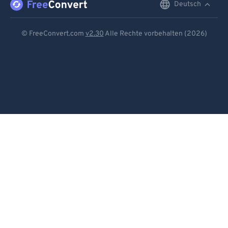
Deutsch
English
Deutsch
© FreeConvert.com
v2.30
Alle Rechte vorbehalten (2026)
Español
Français
Português
Italiano
Dutch
日本語
简体中文
繁體中文
한국어