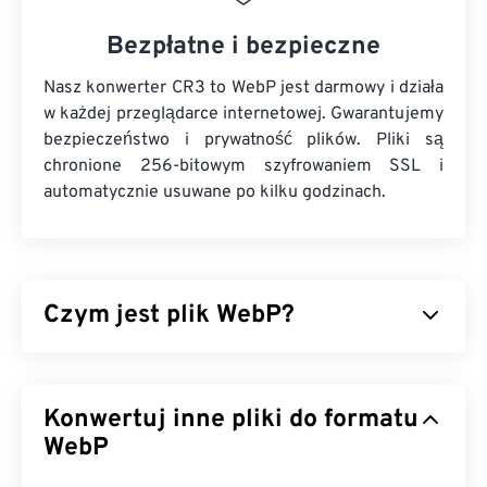
Bezpłatne i bezpieczne
Nasz konwerter CR3 to WebP jest darmowy i działa
w każdej przeglądarce internetowej. Gwarantujemy
bezpieczeństwo i prywatność plików. Pliki są
chronione 256-bitowym szyfrowaniem SSL i
automatycznie usuwane po kilku godzinach.
Czym jest plik WebP?
WebP to typ pliku o otwartym kodzie źródłowym,
który wykorzystuje
kompresję predykcyjną
do
Konwertuj inne pliki do formatu
tworzenia obrazów idealnych dla stron
internetowych i aplikacji mobilnych. Obrazy WebP
WebP
są nawet o 30 procent mniejsze niż pliki
JPEG