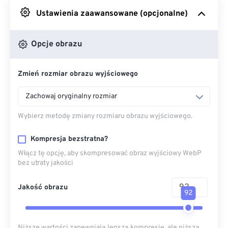
Ustawienia zaawansowane (opcjonalne)
Z Dysku Google
Opcje obrazu
Z OneDrive
Zmień rozmiar obrazu wyjściowego
Z adresu URL
Zachowaj oryginalny rozmiar
Wybierz metodę zmiany rozmiaru obrazu wyjściowego.
Kompresja bezstratna?
Włącz tę opcję, aby skompresować obraz wyjściowy WebP
bez utraty jakości
Jakość obrazu
92
Niższe wartości zapewniają lepszą kompresję, ale niższą