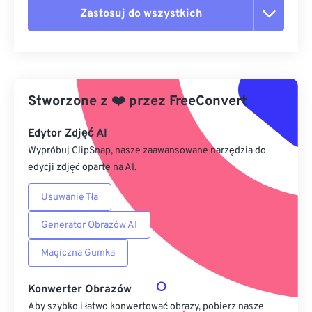
Zastosuj do wszystkich
Zresetuj wszystkie opcje
Zastosuj z ustawień wstępnych
Stworzone z
❤️
przez
FreeConvert
Zapisz jako ustawienie wstępne
Edytor Zdjęć AI
Wypróbuj ClipSnap, nasze zaawansowane narzędzia do
edycji zdjęć oparte na AI.
Usuwanie Tła
Generator Obrazów AI
Magiczna Gumka
Konwerter Obrazów
Aby szybko i łatwo konwertować obrazy, pobierz nasze