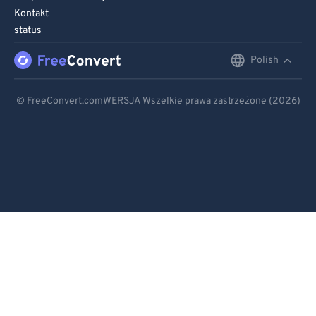
Kontakt
status
Polish
English
Deutsch
© FreeConvert.comWERSJA Wszelkie prawa zastrzeżone (2026)
Español
Français
Português
Italiano
Dutch
日本語
简体中文