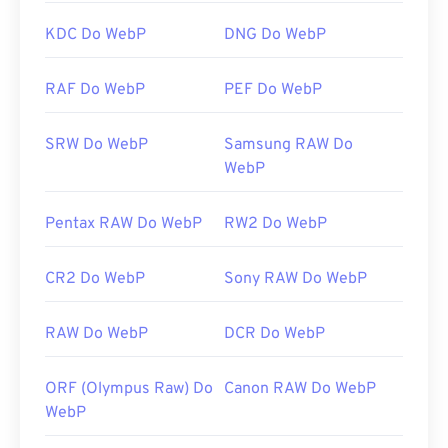
otwierania plików WebP.
KDC Do WebP
DNG Do WebP
Opracowane przez:
Google
Pierwsze wydanie:
wrzesień 2010
RAF Do WebP
PEF Do WebP
Przydatne linki:
SRW Do WebP
Samsung RAW Do
Artykuł Google Developer na temat kompresji
WebP
WebP
Powiązane narzędzia WebP:
Pentax RAW Do WebP
RW2 Do WebP
Użyj naszego
selektora kolorów
, aby wybrać kolory
z obrazów WebP
CR2 Do WebP
Sony RAW Do WebP
RAW Do WebP
DCR Do WebP
ORF (Olympus Raw) Do
Canon RAW Do WebP
WebP