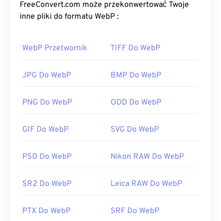
(JPG)
i
Portable Network Graphics (PNG)
, przy
FreeConvert.com może przekonwertować Twoje
podobnej jakości obrazu. Obrazy WebP ładują się
inne pliki do formatu WebP :
szybko na stronach internetowych i w aplikacjach
mobilnych.
WebP Przetwornik
TIFF Do WebP
Jak otworzyć plik WebP?
JPG Do WebP
BMP Do WebP
Domyślnym programem do otwierania plików WebP
jest
Google Chrome (Chrome)
, który działa na
PNG Do WebP
ODD Do WebP
wszystkich platformach. Pliki WebP otwierają się
automatycznie również w
programach GIMP
i
GIF Do WebP
SVG Do WebP
Microsoft Paint
. Oprócz Chrome, format WebP
obsługują wszystkie inne przeglądarki
internetowe.
PSD Do WebP
Nikon RAW Do WebP
Alternatywne darmowe przeglądarki, które warto
wypróbować, to
Pixelmator
i
Photopea
. Wypróbuj
SR2 Do WebP
Leica RAW Do WebP
również
Corel PaintShop Pro
. Przed użyciem
IrfanView
,
Windows Photo Viewer
i
Adobe
PTX Do WebP
SRF Do WebP
Photoshop
należy zainstalować wtyczki do