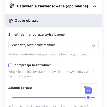
Ustawienia zaawansowane (opcjonalne)
Z Dysku Google
Opcje obrazu
Z OneDrive
Zmień rozmiar obrazu wyjściowego
Z adresu URL
Zachowaj oryginalny rozmiar
Wybierz metodę zmiany rozmiaru obrazu wyjściowego.
Kompresja bezstratna?
Włącz tę opcję, aby skompresować obraz wyjściowy WebP
bez utraty jakości
Jakość obrazu
92
Niższe wartości zapewniają lepszą kompresję, ale niższą