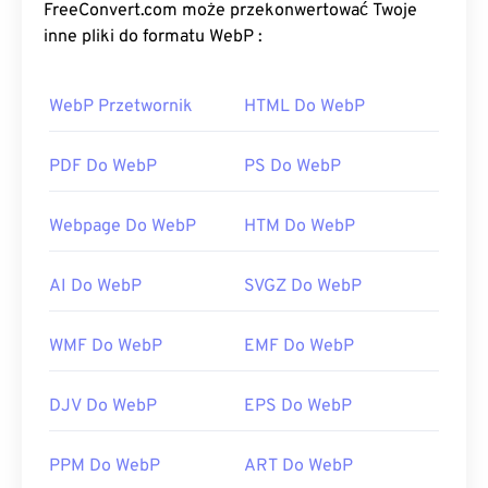
(JPG)
i
Portable Network Graphics (PNG)
, przy
FreeConvert.com może przekonwertować Twoje
podobnej jakości obrazu. Obrazy WebP ładują się
inne pliki do formatu WebP :
szybko na stronach internetowych i w aplikacjach
mobilnych.
WebP Przetwornik
HTML Do WebP
Jak otworzyć plik WebP?
PDF Do WebP
PS Do WebP
Domyślnym programem do otwierania plików WebP
jest
Google Chrome (Chrome)
, który działa na
Webpage Do WebP
HTM Do WebP
wszystkich platformach. Pliki WebP otwierają się
automatycznie również w
programach GIMP
i
AI Do WebP
SVGZ Do WebP
Microsoft Paint
. Oprócz Chrome, format WebP
obsługują wszystkie inne przeglądarki
internetowe.
WMF Do WebP
EMF Do WebP
Alternatywne darmowe przeglądarki, które warto
wypróbować, to
Pixelmator
i
Photopea
. Wypróbuj
DJV Do WebP
EPS Do WebP
również
Corel PaintShop Pro
. Przed użyciem
IrfanView
,
Windows Photo Viewer
i
Adobe
PPM Do WebP
ART Do WebP
Photoshop
należy zainstalować wtyczki do