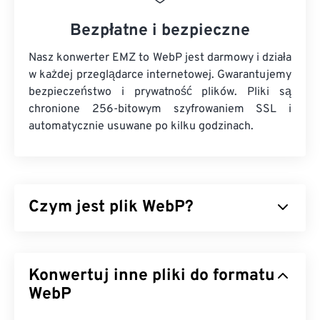
Bezpłatne i bezpieczne
Nasz konwerter EMZ to WebP jest darmowy i działa
w każdej przeglądarce internetowej. Gwarantujemy
bezpieczeństwo i prywatność plików. Pliki są
chronione 256-bitowym szyfrowaniem SSL i
automatycznie usuwane po kilku godzinach.
Czym jest plik WebP?
WebP to typ pliku o otwartym kodzie źródłowym,
który wykorzystuje
kompresję predykcyjną
do
Konwertuj inne pliki do formatu
tworzenia obrazów idealnych dla stron
internetowych i aplikacji mobilnych. Obrazy WebP
WebP
są nawet o 30 procent mniejsze niż pliki
JPEG