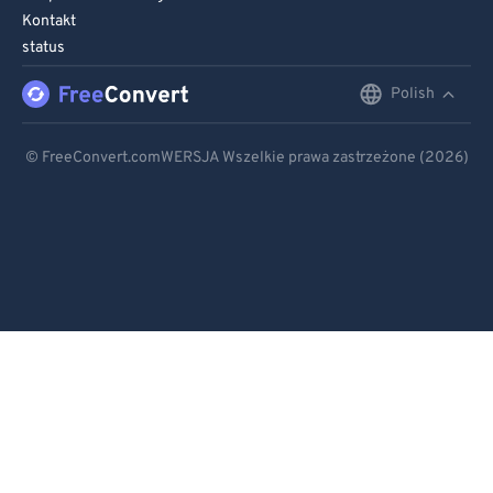
Kontakt
status
Polish
English
Deutsch
© FreeConvert.comWERSJA Wszelkie prawa zastrzeżone (2026)
Español
Français
Português
Italiano
Dutch
日本語
简体中文