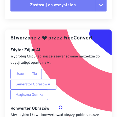
Zastosuj do wszystkich
Zresetuj wszystkie opcje
Zastosuj z ustawień wstępnych
Stworzone z
❤️
przez
FreeConvert
Zapisz jako ustawienie wstępne
Edytor Zdjęć AI
Wypróbuj ClipSnap, nasze zaawansowane narzędzia do
edycji zdjęć oparte na AI.
Usuwanie Tła
Generator Obrazów AI
Magiczna Gumka
Konwerter Obrazów
Aby szybko i łatwo konwertować obrazy, pobierz nasze