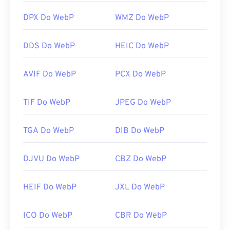
otwierania plików WebP.
DPX Do WebP
WMZ Do WebP
Opracowane przez:
Google
Pierwsze wydanie:
wrzesień 2010
DDS Do WebP
HEIC Do WebP
Przydatne linki:
AVIF Do WebP
PCX Do WebP
Artykuł Google Developer na temat kompresji
WebP
TIF Do WebP
JPEG Do WebP
Powiązane narzędzia WebP:
Użyj naszego
selektora kolorów
, aby wybrać kolory
TGA Do WebP
DIB Do WebP
z obrazów WebP
DJVU Do WebP
CBZ Do WebP
HEIF Do WebP
JXL Do WebP
ICO Do WebP
CBR Do WebP