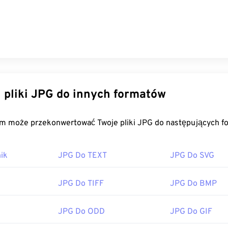
likacjach firmy Microsoft, takich jak
Microsoft Photos
, oraz ap
, takich jak
Apple Preview
. Aby zmienić rozmiar obrazów JPE
dzia
Image Resizer
.
zez:
Joint Photographic Experts Group
nie:
18 września 1992 r.
zędzia JPG:
Konwertuj pliki JPG do innych formatów
elektora kolorów
, aby wybrać kolory z obrazów
FreeConvert.com może przekonwertować Twoje pliki JPG do nas
ik
JPG Do TEXT
JPG Do SVG
JPG Do TIFF
JPG Do BMP
JPG Do ODD
JPG Do GIF