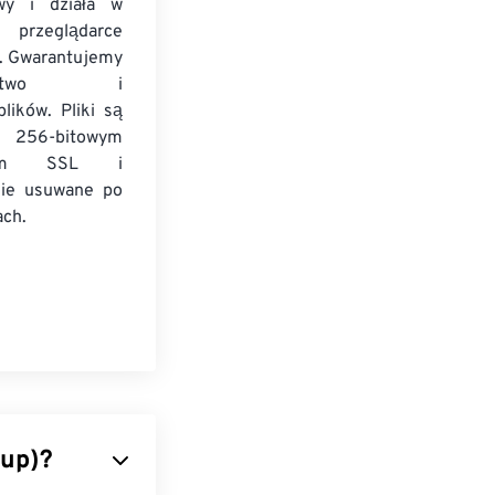
wy i działa w
rzeglądarce
j. Gwarantujemy
zeństwo i
lików. Pliki są
 256-bitowym
niem SSL i
nie usuwane po
ach.
oup)?