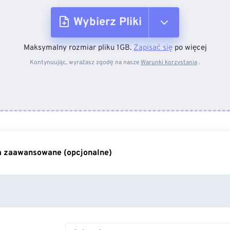
Wybierz Pliki
Maksymalny rozmiar pliku 1GB.
Zapisać się
po więcej
Z urządzenia
Kontynuując, wyrażasz zgodę na nasze
Warunki korzystania
.
Z Dropboxa
Z Dysku Google
a zaawansowane (opcjonalne)
Z OneDrive
Z adresu URL