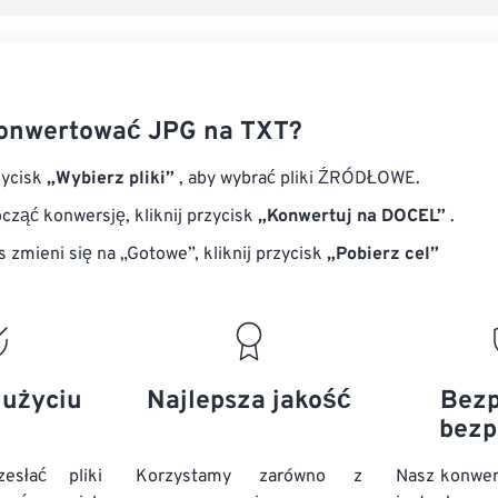
konwertować JPG na TXT?
zycisk
„Wybierz pliki”
, aby wybrać pliki ŹRÓDŁOWE.
cząć konwersję, kliknij przycisk
„Konwertuj na DOCEL”
.
s zmieni się na „Gotowe”, kliknij przycisk
„Pobierz cel”
 użyciu
Najlepsza jakość
Bezp
bezp
esłać pliki
Korzystamy zarówno z
Nasz konwer