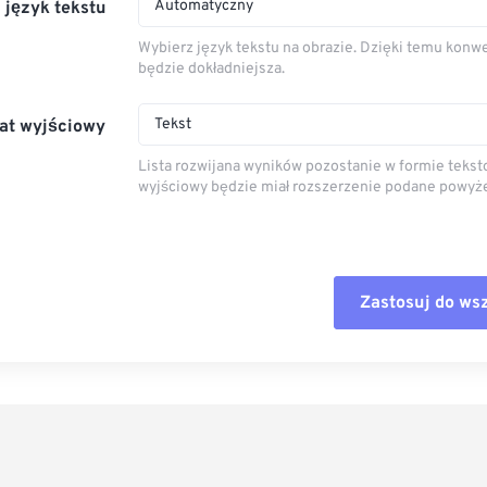
Automatyczny
 język tekstu
Wybierz język tekstu na obrazie. Dzięki temu konw
będzie dokładniejsza.
Tekst
at wyjściowy
Lista rozwijana wyników pozostanie w formie teksto
wyjściowy będzie miał rozszerzenie podane powyże
Zastosuj do ws
Zresetuj wszystk
Zastosuj z ustaw
Zapisz jako usta