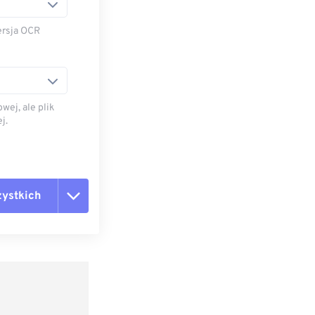
ersja OCR
wej, ale plik
j.
zystkich
ie opcje
ień wstępnych
wienie wstępne