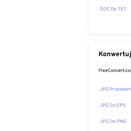
jak
Chrome
, ap
systemu Mac OS
DOC Do TXT
naszego narzę
Opracowane pr
Pierwsze wyda
Powiązane nar
Użyj naszego
s
JPG Przetworn
JPG Do EPS
JPG Do PNG