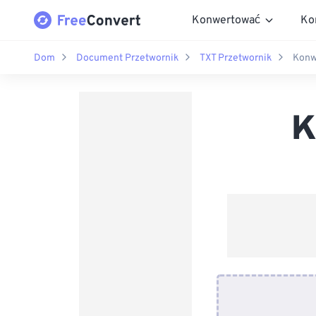
Konwertować
Ko
Dom
Document Przetwornik
TXT Przetwornik
Konw
K