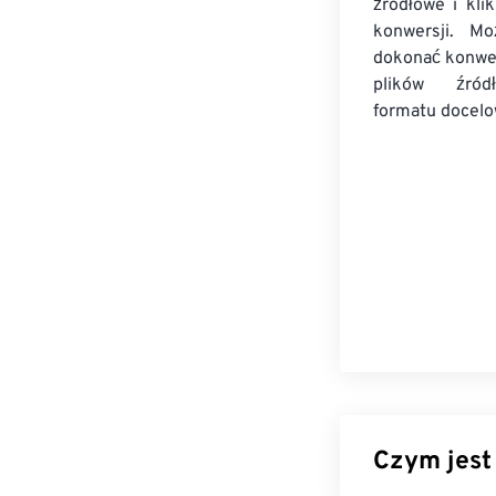
źródłowe i kli
konwersji. Mo
dokonać konwer
plików źródł
formatu docel
Czym jest