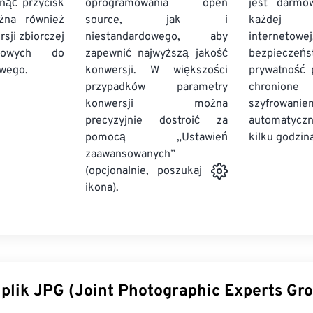
knąć przycisk
oprogramowania open
jest darmo
żna również
source, jak i
każdej p
sji zbiorczej
niestandardowego, aby
internetowe
owych
do
zapewnić najwyższą jakość
bezpiec
owego.
konwersji. W większości
prywatność p
przypadków parametry
chronione
konwersji można
szyfrowa
precyzyjnie dostroić za
automatycz
pomocą „Ustawień
kilku godzin
zaawansowanych”
(opcjonalnie, poszukaj
ikona).
 plik JPG (Joint Photographic Experts Gr