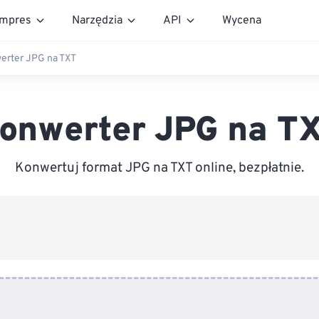
mpres
Narzędzia
API
Wycena
erter JPG na TXT
onwerter JPG na T
Konwertuj format JPG na TXT online, bezpłatnie.