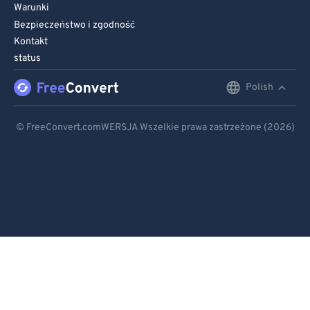
Warunki
Bezpieczeństwo i zgodność
Kontakt
status
Polish
English
Deutsch
© FreeConvert.comWERSJA Wszelkie prawa zastrzeżone (2026)
Español
Français
Português
Italiano
Dutch
日本語