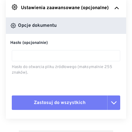
Ustawienia zaawansowane (opcjonalne)
Z Dysku Google
Opcje dokumentu
Z OneDrive
Hasło (opcjonalnie)
Z adresu URL
Hasło do otwarcia pliku źródłowego (maksymalnie 255
znaków).
Zastosuj do wszystkich
Zresetuj wszystkie opcje
Zastosuj z ustawień wstępnych