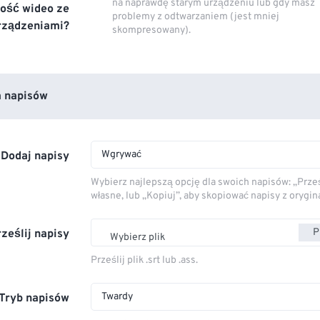
na naprawdę starym urządzeniu lub gdy masz
ość wideo ze
problemy z odtwarzaniem (jest mniej
rządzeniami?
skompresowany).
 napisów
Wgrywać
Dodaj napisy
Wybierz najlepszą opcję dla swoich napisów: „Prześ
własne, lub „Kopiuj”, aby skopiować napisy z orygin
P
rześlij napisy
Wybierz plik
Prześlij plik .srt lub .ass.
Twardy
Tryb napisów