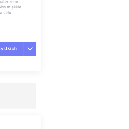
materiałem
pisy miękkie,
w celu
zystkich
ie opcje
ień wstępnych
wienie wstępne