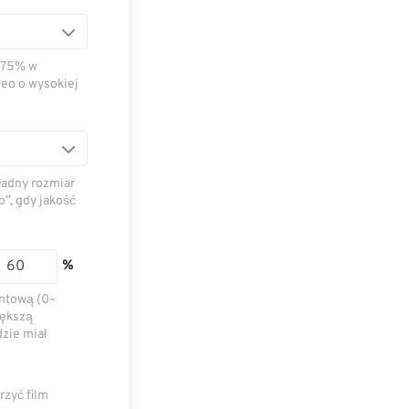
–75% w
eo o wysokiej
ładny rozmiar
”, gdy jakość
%
entową (0–
iększą
dzie miał
rzyć film