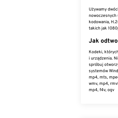
Używamy dwóch
nowoczesnych u
kodowania, H.2
takich jak 1080
Jak odtwo
Kodeki, któryc
i urządzenia. 
spróbuj otwor
systemów Windo
mp4, mts, mpeg,
wmv, mp4, rmvb,
mp4, f4v, ogv