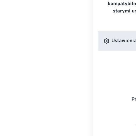
kompatybiln
starymi u
Ustawienia
P