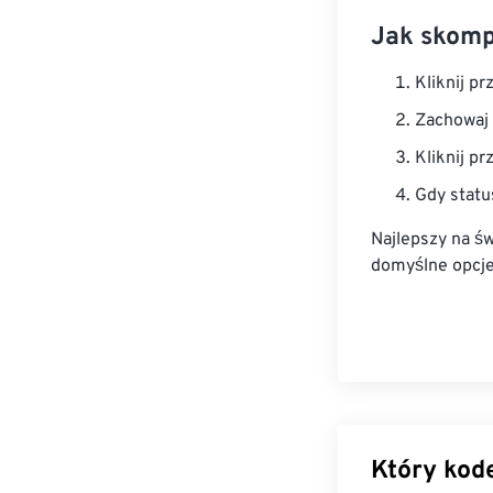
Jak skom
Kliknij p
Zachowaj 
Kliknij p
Gdy statu
Najlepszy na ś
domyślne opcje
Który kode