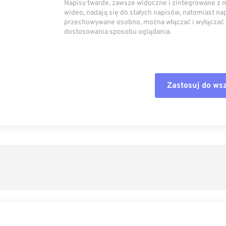
Napisy twarde, zawsze widoczne i zintegrowane z 
wideo, nadają się do stałych napisów, natomiast na
przechowywane osobno, można włączać i wyłączać 
dostosowania sposobu oglądania.
Zastosuj do ws
Zresetuj wszystk
Zastosuj z ustaw
Zapisz jako usta