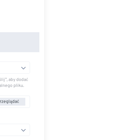
lij”, aby dodać
alnego pliku.
rzeglądać