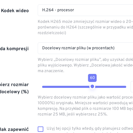
H.264 - procesor
Kodek wideo
Kodek H265 może zmniejszyć rozmiar wideo o 20
porównaniu do H264 (szczególnie w przypadku wid
rozdzielczości)
Docelowy rozmiar pliku (w procentach)
da kompresji
Wybierz „Docelowy rozmiar pliku”, aby uzyskać dok
pliku wyjściowego. Wybierz „Docelowa jakość wideo
ma znaczenie.
60
ierz rozmiar
docelowy (%)
Wybierz docelowy rozmiar pliku jako wartość proc
10000%) oryginału. Mniejsze wartości powodują w
kompresję. Na przykład plik o rozmiarze 100 MB bę
rozmiar 25 MB, jeśli wybierzesz 25%.
Użyj tej opcji tylko wtedy, gdy planujesz odtwo
Jak zapewnić