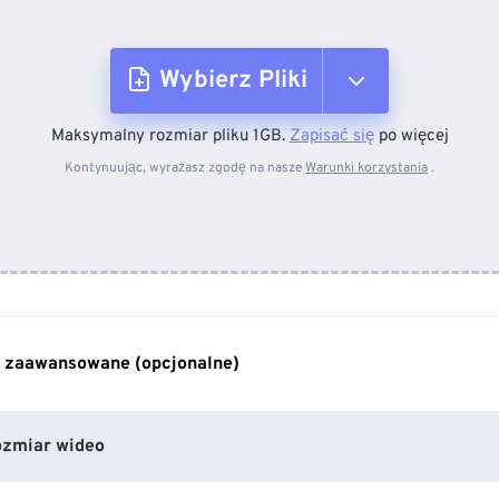
Wybierz Pliki
Maksymalny rozmiar pliku 1GB.
Zapisać się
po więcej
Z urządzenia
Kontynuując, wyrażasz zgodę na nasze
Warunki korzystania
.
Z Dropboxa
Z Dysku Google
 zaawansowane (opcjonalne)
Z OneDrive
ozmiar wideo
Z adresu URL