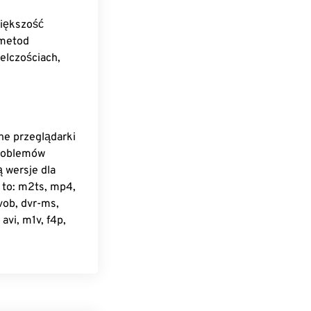
iększość
 metod
elczościach,
ne przeglądarki
problemów
 wersje dla
 to: m2ts, mp4,
vob, dvr-ms,
avi, m1v, f4p,