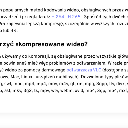
 popularnych metod kodowania wideo, obsługiwanych przez w
rządzeń i przeglądarek:
H.264
i
H.265
. Spośród tych dwóch
65 zapewnia lepszą kompresję, szczególnie w wyższych rozdzi
p lub 4K.
rzyć skompresowane wideo?
h używamy do kompresji, są obsługiwane przez wszystkie głów
Nie powinieneś mieć więc problemów z odtwarzaniem. W razie 
zyć wideo za pomocą darmowego
odtwarzacza VLC
(dostępne są
ws, Mac, Linux i urządzeń mobilnych). Dozwolone typy plików
 swf, mod, mp4, mp4, mov, m4v, qt, rm, mpg, 3gpp, flv, divx, 
 asf, mkv, 3g2, ts, mpv, wtv, webm, xvid, mp4, 3gp, mp4, mxf, 