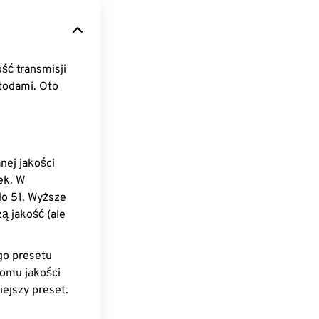
ść transmisji
todami. Oto
nej jakości
ek. W
do 51. Wyższe
ą jakość (ale
go presetu
iomu jakości
iejszy preset.