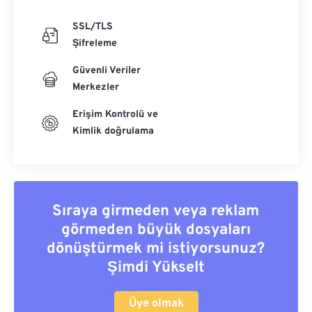
SSL/TLS
Şifreleme
Güvenli Veriler
Merkezler
Erişim Kontrolü ve
Kimlik doğrulama
Sıraya girmeden veya reklam
görmeden büyük dosyaları
dönüştürmek mi istiyorsunuz?
Şimdi Yükselt
Üye olmak