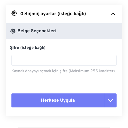
Google Drive'dan
Gelişmiş ayarlar (isteğe bağlı)
OneDrive'dan
Belge Seçenekleri
Şifre (isteğe bağlı)
Url'den
Kaynak dosyayı açmak için şifre (Maksimum 255 karakter).
Herkese Uygula
Tüm seçenekleri sıfırla
Ön Ayardan Uygula