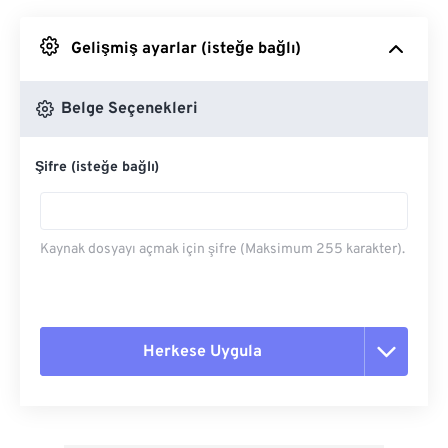
Google Drive'dan
Gelişmiş ayarlar (isteğe bağlı)
OneDrive'dan
Belge Seçenekleri
Şifre (isteğe bağlı)
Url'den
Kaynak dosyayı açmak için şifre (Maksimum 255 karakter).
Herkese Uygula
Tüm seçenekleri sıfırla
Ön Ayardan Uygula