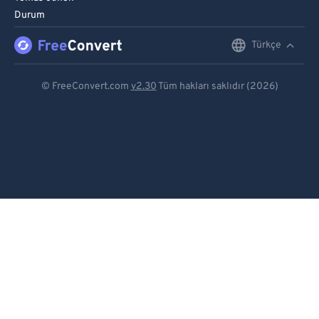
Durum
Türkçe
English
Deutsch
© FreeConvert.com
v2.30
Tüm hakları saklıdır (2026)
Español
Français
Português
Italiano
Dutch
日本語
简体中文
繁體中文