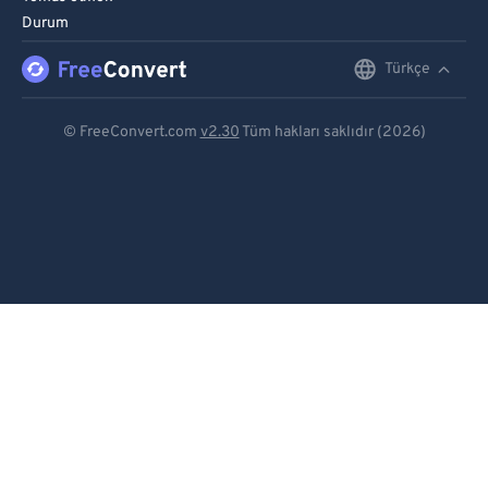
Durum
Türkçe
English
Deutsch
© FreeConvert.com
v2.30
Tüm hakları saklıdır (2026)
Español
Français
Português
Italiano
Dutch
日本語
简体中文
繁體中文