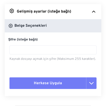
Google Drive'dan
Gelişmiş ayarlar (isteğe bağlı)
OneDrive'dan
Belge Seçenekleri
Şifre (isteğe bağlı)
Url'den
Kaynak dosyayı açmak için şifre (Maksimum 255 karakter).
Herkese Uygula
Tüm seçenekleri sıfırla
Ön Ayardan Uygula