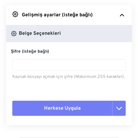
Google Drive'dan
Gelişmiş ayarlar (isteğe bağlı)
OneDrive'dan
Belge Seçenekleri
Şifre (isteğe bağlı)
Url'den
Kaynak dosyayı açmak için şifre (Maksimum 255 karakter).
Herkese Uygula
Tüm seçenekleri sıfırla
Ön Ayardan Uygula