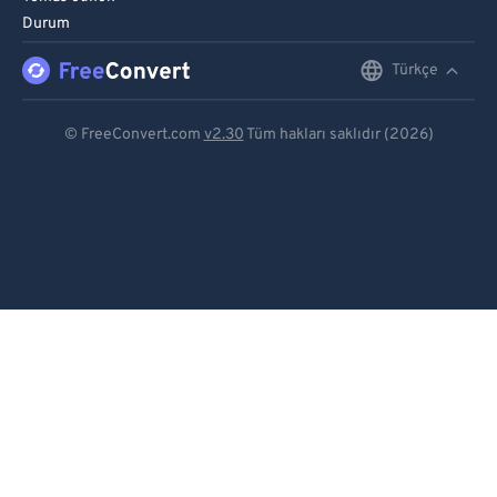
Durum
Türkçe
English
Deutsch
© FreeConvert.com
v2.30
Tüm hakları saklıdır (2026)
Español
Français
Português
Italiano
Dutch
日本語
简体中文
繁體中文