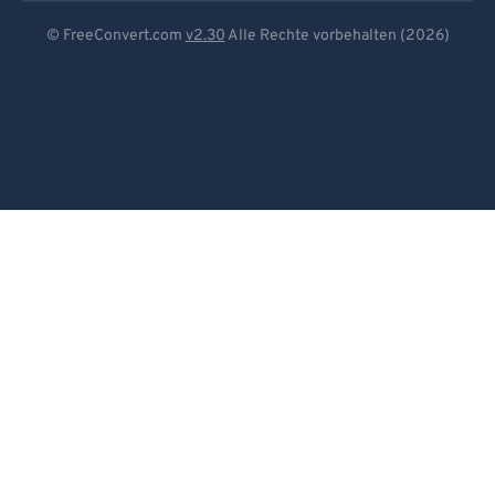
Deutsch
© FreeConvert.com
v2.30
Alle Rechte vorbehalten (2026)
Español
Français
Português
Italiano
Dutch
日本語
简体中文
繁體中文
한국어
Svenska