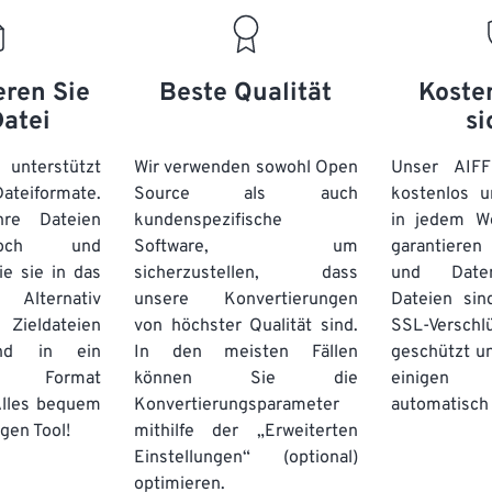
20
20
20
20
17
17
17
17
21
21
21
21
18
18
18
18
eren Sie
Beste Qualität
Koste
22
22
22
22
19
19
19
19
Datei
si
23
23
23
23
20
20
20
20
24
24
24
unterstützt
Wir verwenden sowohl Open
Unser AIFF
21
21
21
21
eiformate.
Source als auch
kostenlos u
25
25
25
22
22
22
22
re Dateien
kundenspezifische
in jedem W
26
26
26
hoch und
Software, um
23
23
23
23
garantieren 
ie sie in das
sicherzustellen, dass
und Daten
27
27
27
24
24
24
Alternativ
unsere Konvertierungen
Dateien sin
28
28
28
25
25
25
ieldateien
von höchster Qualität sind.
SSL-Verschl
und in ein
In den meisten Fällen
29
29
29
geschützt u
26
26
26
 Format
können Sie die
einige
30
30
30
27
27
27
Alles bequem
Konvertierungsparameter
automatisch 
31
31
31
gen Tool!
mithilfe der „Erweiterten
28
28
28
Einstellungen“ (optional)
32
32
32
29
29
29
optimieren.