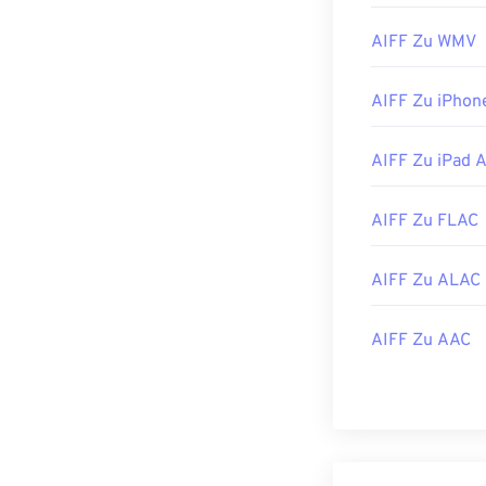
Bitte beachten 
AIFF Zu WMV
konvertieren m
Apple-Produkte
AIFF Zu iPhon
Entwickelt von
Erstveröffentl
AIFF Zu iPad 
Nützliche Link
https://en.wik
AIFF Zu FLAC
https://www.lif
AIFF Zu ALAC
AIFF Zu AAC