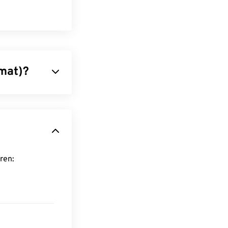
rmat)?
ger digitaler
ndern,
kommt zu
auch mehr
 nützlich ist.
ieren:
der
in iTunes
ty
,
Winamp