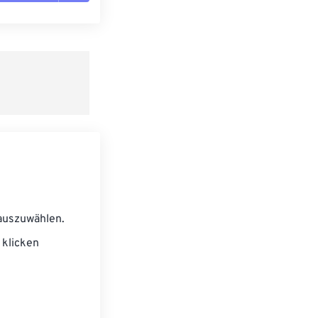
n zurücksetzen
 anwenden
speichern
auszuwählen.
klicken