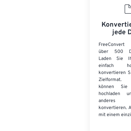
Konverti
jede 
FreeConvert 
über 500 Dat
Laden Sie Ih
einfach 
konvertieren S
Zielformat. 
können Sie Z
hochladen 
anderes
konvertieren. 
mit einem einzi