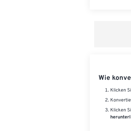
Wie konve
Klicken S
Konvertie
Klicken S
herunterl