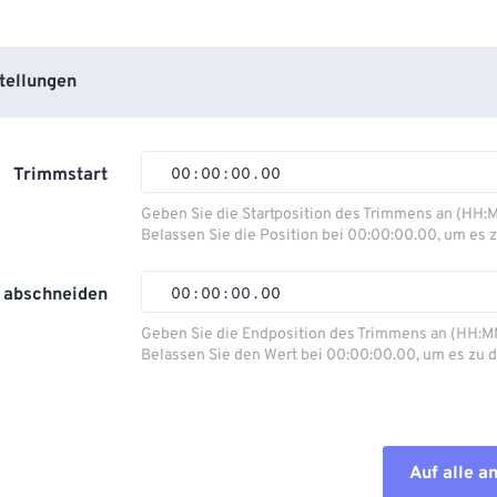
tellungen
Trimmstart
00
:
00
:
00
.
00
Geben Sie die Startposition des Trimmens an (HH:
Belassen Sie die Position bei 00:00:00.00, um es z
00
00
00
00
01
01
01
01
 abschneiden
00
:
00
:
00
.
00
02
02
02
02
Geben Sie die Endposition des Trimmens an (HH:M
Belassen Sie den Wert bei 00:00:00.00, um es zu d
03
03
03
03
00
00
00
00
04
04
04
04
01
01
01
01
05
05
05
05
02
02
02
02
Auf alle 
06
06
06
06
03
03
03
03