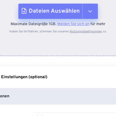
Dateien Auswählen
Maximale Dateigröße 1GB.
Melden Sie sich an
für mehr
Vom Gerät
Indem Sie fortfahren, stimmen Sie unseren
Nutzungsbedingungen
zu.
Von Dropbox
Von Google Drive
 Einstellungen (optional)
Von OneDrive
ionen
Von URL