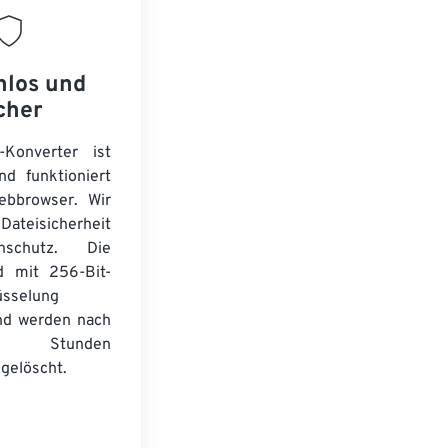
nlos und
cher
-Konverter ist
nd funktioniert
ebbrowser. Wir
Dateisicherheit
schutz. Die
d mit 256-Bit-
üsselung
nd werden nach
n Stunden
gelöscht.