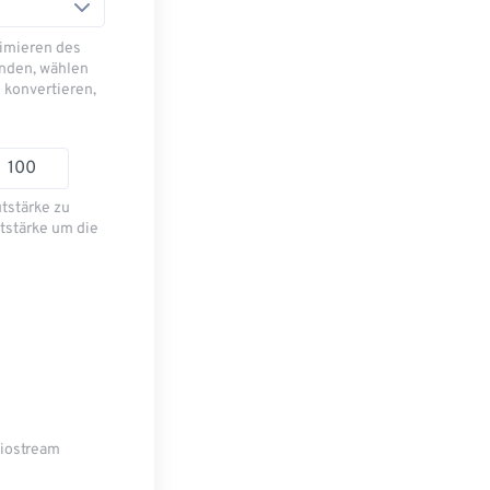
imieren des
nden, wählen
 konvertieren,
utstärke zu
tstärke um die
diostream