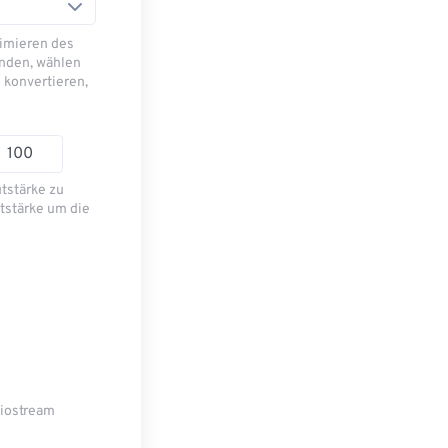
imieren des
nden, wählen
 konvertieren,
utstärke zu
tstärke um die
diostream