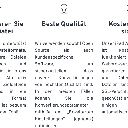
20
20
20
20
17
17
17
17
21
21
21
21
18
18
18
18
eren Sie
Beste Qualität
Koste
22
22
22
22
19
19
19
19
Datei
si
23
23
23
23
20
20
20
20
24
24
24
unterstützt
Wir verwenden sowohl Open
Unser iPad 
21
21
21
21
eiformate.
Source als auch
ist kos
25
25
25
22
22
22
22
re Dateien
kundenspezifische
funktioni
26
26
26
hoch und
Software, um
23
23
23
23
Webbro
ie sie in das
sicherzustellen, dass
garantieren 
27
27
27
24
24
24
Alternativ
unsere Konvertierungen
und Daten
28
28
28
25
25
25
ieldateien
von höchster Qualität sind.
Dateien sin
und in ein
In den meisten Fällen
29
29
29
SSL-Verschl
26
26
26
 Format
können Sie die
geschützt u
30
30
30
27
27
27
Alles bequem
Konvertierungsparameter
einige
31
31
31
gen Tool!
mithilfe der „Erweiterten
automatisch 
28
28
28
Einstellungen“ (optional)
32
32
32
29
29
29
optimieren.