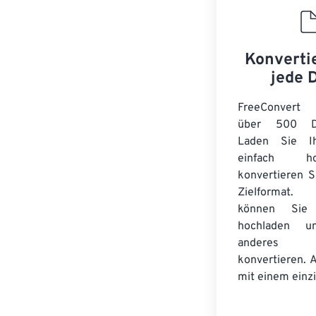
Konverti
jede 
FreeConvert 
über 500 Dat
Laden Sie Ih
einfach 
konvertieren S
Zielformat. 
können Sie Z
hochladen 
anderes
konvertieren. 
mit einem einzi