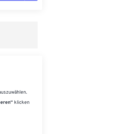
n zurücksetzen
 anwenden
speichern
auszuwählen.
ieren“
klicken