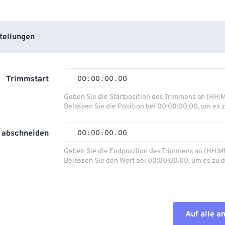
tellungen
Trimmstart
00
:
00
:
00
.
00
Geben Sie die Startposition des Trimmens an (HH:
Belassen Sie die Position bei 00:00:00.00, um es z
00
00
00
00
01
01
01
01
 abschneiden
00
:
00
:
00
.
00
02
02
02
02
Geben Sie die Endposition des Trimmens an (HH:M
Belassen Sie den Wert bei 00:00:00.00, um es zu d
03
03
03
03
00
00
00
00
04
04
04
04
01
01
01
01
05
05
05
05
02
02
02
02
Auf alle 
06
06
06
06
03
03
03
03