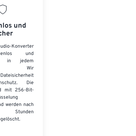
nlos und
cher
Audio-Konverter
tenlos und
ert in jedem
wser. Wir
Dateisicherheit
schutz. Die
d mit 256-Bit-
üsselung
nd werden nach
n Stunden
gelöscht.