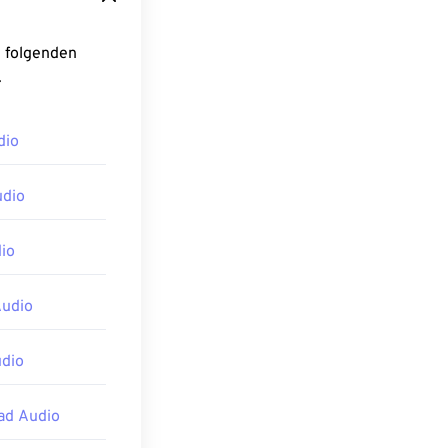
.
dio
udio
io
Audio
dio
ad Audio