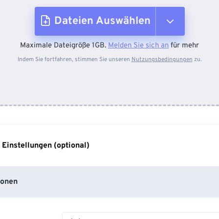
Dateien Auswählen
Maximale Dateigröße 1GB.
Melden Sie sich an
für mehr
Vom Gerät
Indem Sie fortfahren, stimmen Sie unseren
Nutzungsbedingungen
zu.
Von Dropbox
Von Google Drive
 Einstellungen (optional)
Von OneDrive
ionen
Von URL