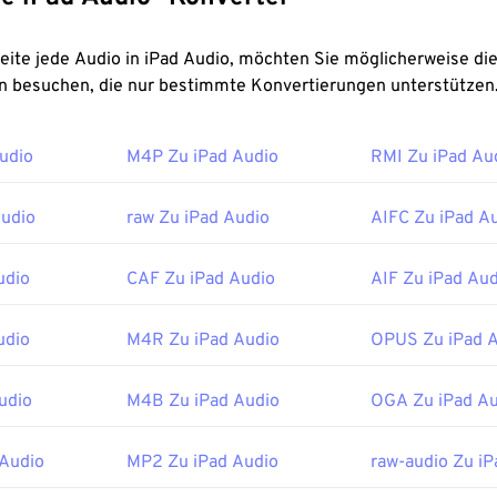
46
46
46
43
43
43
47
47
47
44
44
44
Sie möglicherweise die folgenden
48
48
48
45
45
45
n besuchen, die nur bestimmte Konvertierungen unterstützen
49
49
49
46
46
46
50
50
50
udio
M4P Zu iPad Audio
RMI Zu iPad Au
47
47
47
51
51
51
48
48
48
Audio
raw Zu iPad Audio
AIFC Zu iPad A
52
52
52
49
49
49
53
53
53
50
50
50
udio
CAF Zu iPad Audio
AIF Zu iPad Aud
54
54
54
51
51
51
udio
M4R Zu iPad Audio
OPUS Zu iPad 
55
55
55
52
52
52
56
56
56
53
53
53
udio
M4B Zu iPad Audio
OGA Zu iPad Au
57
57
57
54
54
54
58
58
58
Audio
MP2 Zu iPad Audio
55
55
55
raw-audio Zu iP
59
59
59