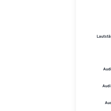
Lautstä
Aud
Audi
Au