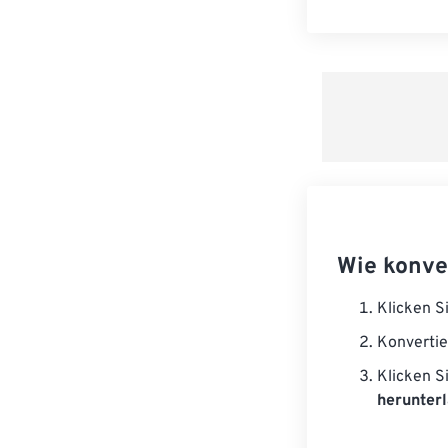
Wie konve
Klicken S
Konvertie
Klicken S
herunterl