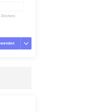
 Zeichen).
anwenden
n zurücksetzen
 anwenden
speichern