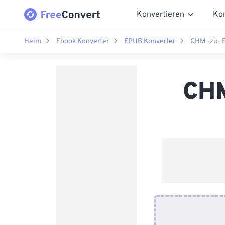
Konvertieren
Ko
Heim
Ebook Konverter
EPUB Konverter
CHM -zu- 
CHM