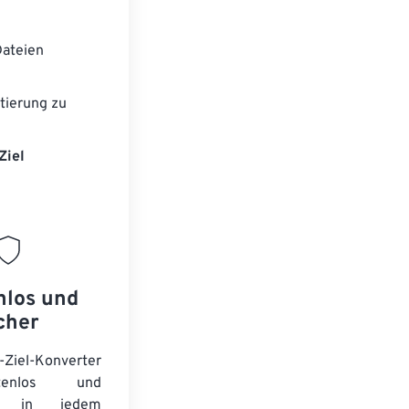
ateien
tierung zu
Ziel
nlos und
cher
-Ziel-Konverter
tenlos und
ert in jedem