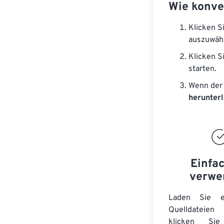
Wie konve
Klicken S
auszuwäh
Klicken S
starten.
Wenn der 
herunter
Einfa
verwe
Laden Sie ei
Quelldateie
klicken Si