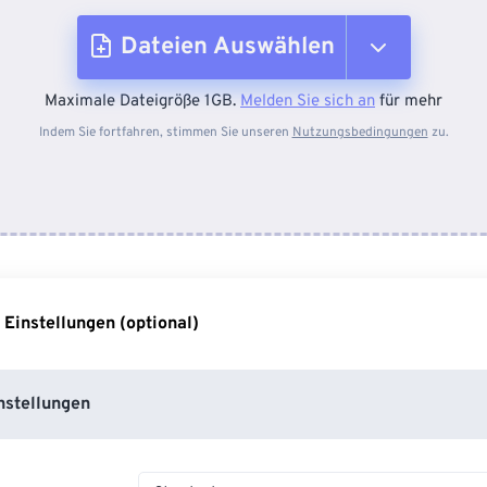
Dateien Auswählen
Maximale Dateigröße 1GB.
Melden Sie sich an
für mehr
Vom Gerät
Indem Sie fortfahren, stimmen Sie unseren
Nutzungsbedingungen
zu.
Von Dropbox
Von Google Drive
 Einstellungen (optional)
Von OneDrive
stellungen
Von URL