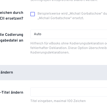
Schriftgrößen entsprechend skaliert werden.
eichen durch
Beispielsweise wird „Michail Gorbatschow“ d
CII ersetzen?
„Michail Gorbatschow“ ersetzt.
Auto
die Codierung
ngabedatei an
Hilfreich für eBooks ohne Kodierungsdeklaration o
fehlerhafter Deklaration. Diese Option überschrei
Kodierungsdeklarationen.
 ändern
-Titel ändern
Titel eingeben, maximal 100 Zeichen