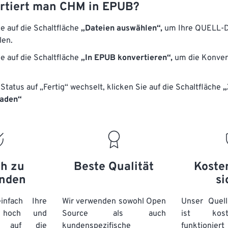
rtiert man CHM in EPUB?
ie auf die Schaltfläche
„Dateien auswählen“,
um Ihre QUELL-D
len.
ie auf die Schaltfläche
„In EPUB konvertieren“,
um die Konver
Status auf „Fertig“ wechselt, klicken Sie auf die Schaltfläche
„
laden“
ch zu
Beste Qualität
Koste
nden
si
nfach Ihre
Wir verwenden sowohl Open
Unser Quell
n hoch und
Source als auch
ist kos
e auf die
kundenspezifische
funktioni