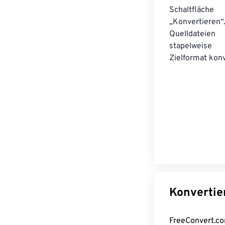
Schaltfläche
„Konvertieren“
Quelldateien
stapelwei
Zielformat konv