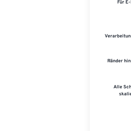
Für E
Verarbeitun
Ränder hi
Alle Sc
skali