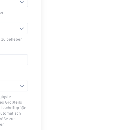
er
nd zu beheben
gigste
es Großteils
isschriftgröße
automatisch
größe zur
ren