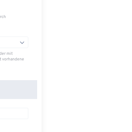
urch
der mit
bt vorhandene