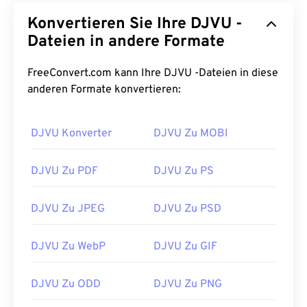
den plattformübergreifenden Konvertern gehört
Konvertieren Sie Ihre DJVU -
beispielsweise
„DjVu to PDF“
. Darüber hinaus gibt
Dateien in andere Formate
es einen seitenspezifischen Konverter, mit dem
Sie die Qualität und Komprimierung einstellen
FreeConvert.com kann Ihre DJVU -Dateien in diese
können. Der Name dieses Programms lautet „DjVu
anderen Formate konvertieren:
Converter“.
DJVU Konverter
DJVU Zu MOBI
Entwickelt von:
AT&T Labs
Erstveröffentlichung:
1996
DJVU Zu PDF
DJVU Zu PS
Nützliche Links:
https://www.lifewire.com/djvu-file-2620674
DJVU Zu JPEG
DJVU Zu PSD
https://filext.com/file-extension/DJVU
DJVU Zu WebP
DJVU Zu GIF
DJVU Zu ODD
DJVU Zu PNG