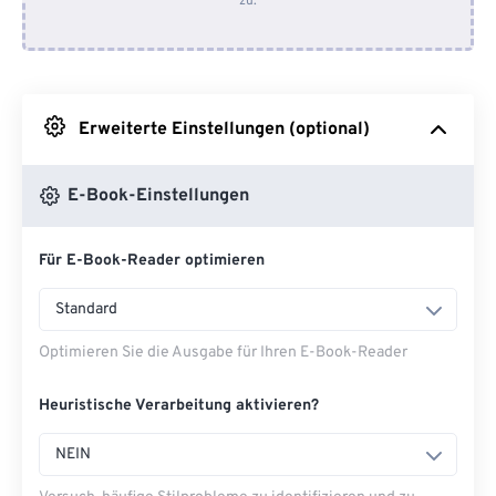
zu.
Von Dropbox
Von Google Drive
Erweiterte Einstellungen (optional)
Von OneDrive
E-Book-Einstellungen
Von URL
Für E-Book-Reader optimieren
Standard
Optimieren Sie die Ausgabe für Ihren E-Book-Reader
Heuristische Verarbeitung aktivieren?
NEIN