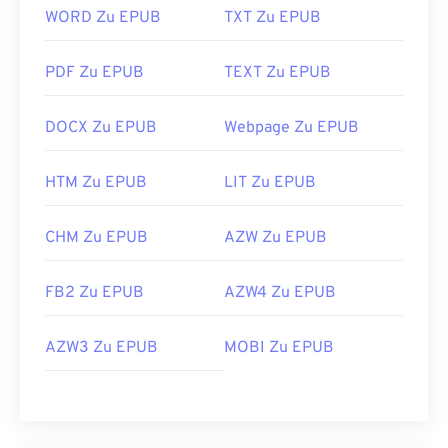
spezielle Software erforderlich ist.
WORD Zu EPUB
TXT Zu EPUB
Wie öffnet man eine DJVU-Datei?
PDF Zu EPUB
TEXT Zu EPUB
Zum Öffnen einer DjVu-Datei ist ein spezielles
DOCX Zu EPUB
Webpage Zu EPUB
Softwareprogramm erforderlich. Sie müssen diese
Software auf Ihren Computer herunterladen, sie ist
jedoch kostenlos. Laden Sie das
DjVu-Browser-
HTM Zu EPUB
LIT Zu EPUB
Plugin
herunter, mit dem Sie die Dateien mit
jedem modernen Webbrowser öffnen können.
CHM Zu EPUB
AZW Zu EPUB
DjVu-Dateien werden häufig in das PDF-Format
konvertiert, das den meisten Benutzern vertrauter
FB2 Zu EPUB
AZW4 Zu EPUB
ist.
AZW3 Zu EPUB
MOBI Zu EPUB
Eine Liste der Programme zum Öffnen von DjVu-
Dateien finden Sie auf
DjVu.org
. Darüber hinaus
stehen verschiedene Programme zum
Konvertieren von DjVu-Dateien zur Verfügung. Zu