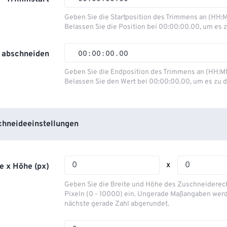
00
00
00
00
Geben Sie die Startposition des Trimmens an (HH:
Belassen Sie die Position bei 00:00:00.00, um es z
01
01
01
01
02
02
02
02
 abschneiden
00
:
00
:
00
.
00
03
03
03
03
00
00
00
00
Geben Sie die Endposition des Trimmens an (HH:M
Belassen Sie den Wert bei 00:00:00.00, um es zu d
04
04
04
04
01
01
01
01
05
05
05
05
02
02
02
02
06
06
06
06
03
03
03
03
hneideeinstellungen
07
07
07
07
04
04
04
04
08
08
08
08
05
05
05
05
x
e x Höhe (px)
09
09
09
09
06
06
06
06
Geben Sie die Breite und Höhe des Zuschneiderecht
10
10
10
10
07
07
07
07
Pixeln (0 - 10000) ein. Ungerade Maßangaben werd
nächste gerade Zahl abgerundet.
11
11
11
11
08
08
08
08
12
12
12
12
09
09
09
09