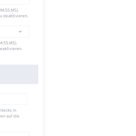
MM:SS.MS).
u deaktivieren.
M:SS.MS).
eaktivieren.
ecks ​​in
en auf die