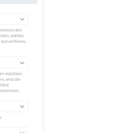
imieren des
nden, wählen
 konvertieren,
sen möchten.
n, wird die
 Höhe
berechnen.
s