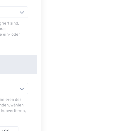
riert sind,
arat
e ein- oder
imieren des
nden, wählen
 konvertieren,