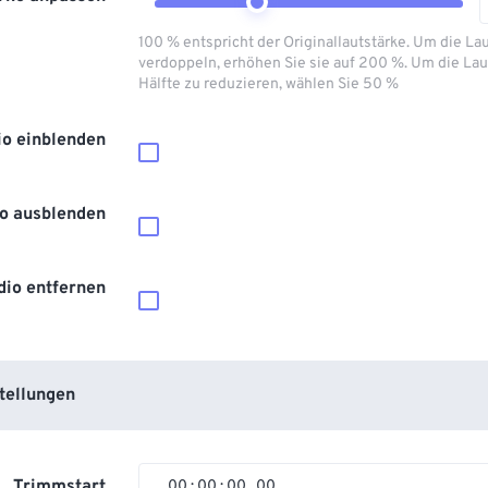
100 % entspricht der Originallautstärke. Um die La
verdoppeln, erhöhen Sie sie auf 200 %. Um die Lau
Hälfte zu reduzieren, wählen Sie 50 %
io einblenden
o ausblenden
dio entfernen
tellungen
Trimmstart
00
:
00
:
00
.
00