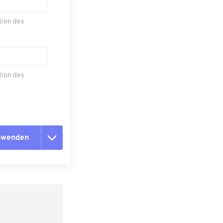
tion des
tion des
anwenden
n zurücksetzen
 anwenden
speichern