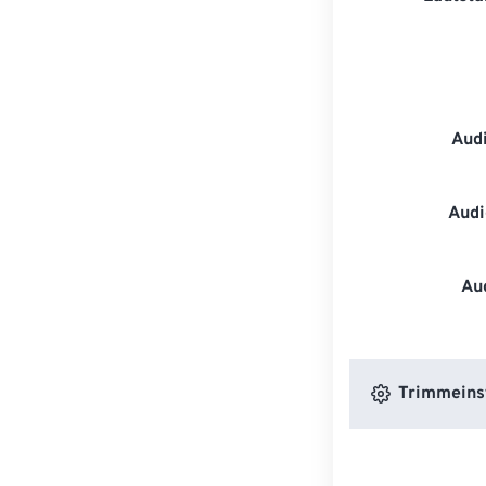
Aud
Audi
Au
Trimmeins