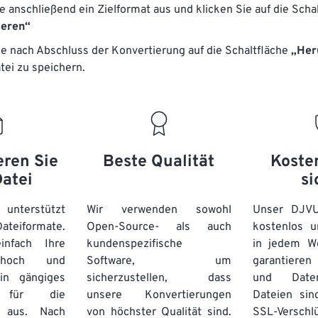
e anschließend ein Zielformat aus und klicken Sie auf die Scha
ieren“
ie nach Abschluss der Konvertierung auf die Schaltfläche
„Her
tei zu speichern.
eren Sie
Beste Qualität
Koste
Datei
si
unterstützt
Wir verwenden sowohl
Unser DJVU
eiformate.
Open-Source- als auch
kostenlos u
nfach Ihre
kundenspezifische
in jedem W
n hoch und
Software, um
garantieren 
in gängiges
sicherzustellen, dass
und Daten
t für die
unsere Konvertierungen
Dateien sin
g aus. Nach
von höchster Qualität sind.
SSL-Verschl