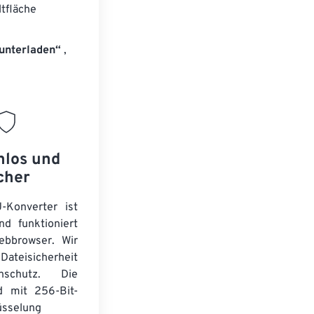
ltfläche
unterladen“
,
nlos und
cher
-Konverter ist
nd funktioniert
ebbrowser. Wir
Dateisicherheit
schutz. Die
d mit 256-Bit-
üsselung