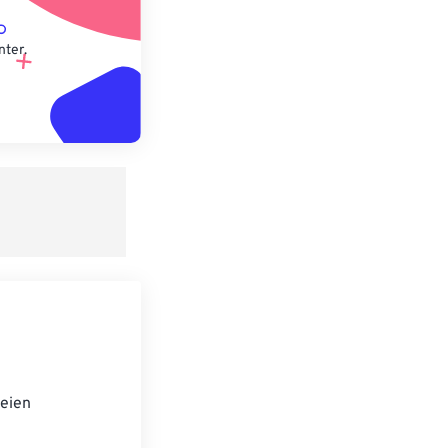
nter.
eien