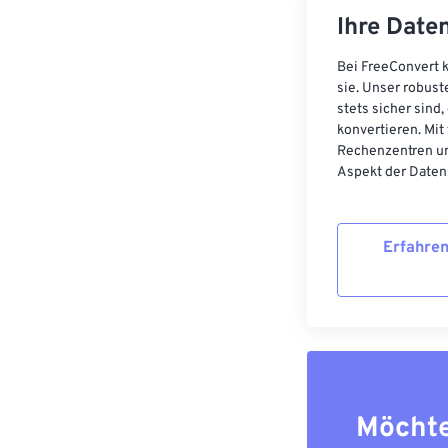
Entwickelt von
Ihre Daten
Erstveröffentl
Bei FreeConvert k
Nützliche Link
sie. Unser robust
https://www.li
stets sicher sind
konvertieren. Mit
https://filext
Rechenzentren un
Aspekt der Datens
Erfahren
Möchte