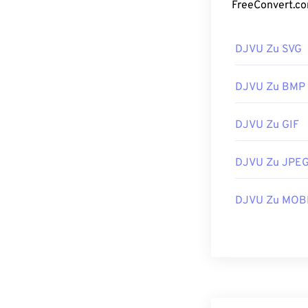
komprimieren. D
erforderlich ist.
DJVU Zu SVG
Wie öffne
Zum Öffnen ein
DJVU Zu BMP
diese Software 
DjVu-Browser-P
DJVU Zu GIF
öffnen können.
Benutzern vertr
DJVU Zu JPE
Eine Liste der
DJVU Zu MOB
hinaus stehen 
Zu den plattfo
hinaus gibt es 
Komprimierung 