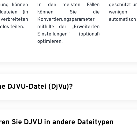
rung können
In den meisten Fällen
geschützt u
dateien (in
können Sie die
wenige
erbreiteten
Konvertierungsparameter
automatisch 
los teilen.
mithilfe der „Erweiterten
Einstellungen“ (optional)
optimieren.
ine DJVU-Datei (DjVu)?
chen „Déjà-vu“, ist ein Dateityp, der eine starke Komprimieru
 Bilder bietet. Obwohl es den Dateitypen
TIFF
und
PDF
ähnelt,
stärkere Komprimierung als diese. DJVU-Dateien werden am h
Konvertieren Sie DJVU in andere Dateitypen
annter Dokumente verwendet, wodurch sie eher zu einem Dok
typ werden. DjVu bietet den Vorteil, Dateien ohne Qualitätsei