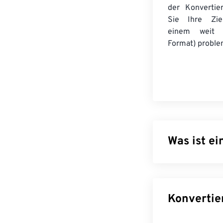
der Konvertie
Sie Ihre Ziel
einem weit v
Format) problem
Was ist e
DjVu, ausgespro
hochauflösende
eine deutlich 
Speichern gesc
einem Bilddatei