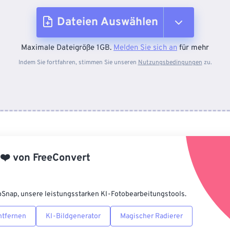
Dateien Auswählen
Maximale Dateigröße 1GB.
Melden Sie sich an
für mehr
Vom Gerät
Indem Sie fortfahren, stimmen Sie unseren
Nutzungsbedingungen
zu.
Von Dropbox
Von Google Drive
❤️
von
FreeConvert
Von OneDrive
pSnap, unsere leistungsstarken KI-Fotobearbeitungstools.
Von URL
ntfernen
KI-Bildgenerator
Magischer Radierer