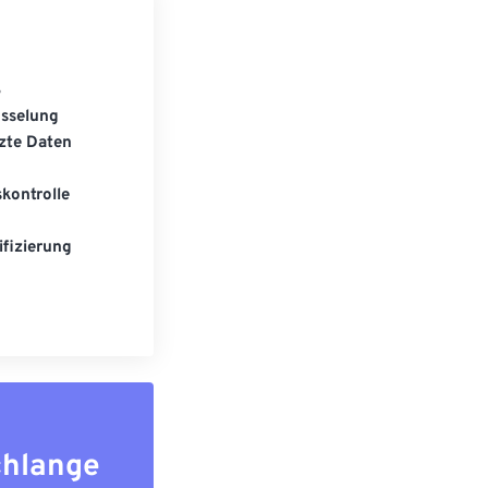
S
üsselung
zte Daten
kontrolle
fizierung
chlange