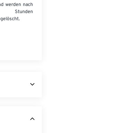
nd werden nach
n Stunden
gelöscht.
ng für
 bietet DjVu
äufigsten zum
ument- als zu
nbußen zu