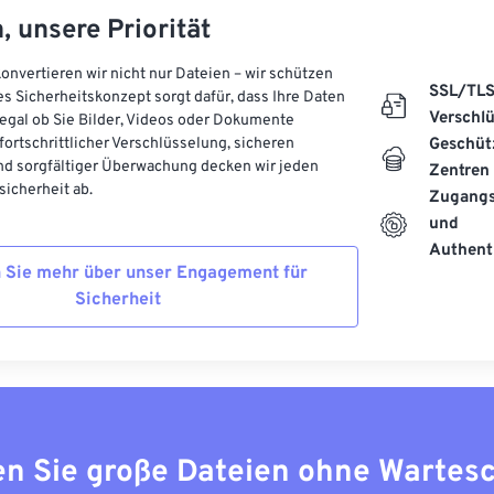
:
AT&T Labs
, unsere Priorität
ichung:
1996
onvertieren wir nicht nur Dateien – wir schützen
s:
SSL/TL
es Sicherheitskonzept sorgt dafür, dass Ihre Daten
fewire.com/djvu-file-2620674
Verschl
, egal ob Sie Bilder, Videos oder Dokumente
 fortschrittlicher Verschlüsselung, sicheren
Geschüt
.com/file-extension/DJVU
d sorgfältiger Überwachung decken wir jeden
Zentren
icherheit ab.
Zugangs
und
Authenti
 Sie mehr über unser Engagement für
Sicherheit
n Sie große Dateien ohne Wartes