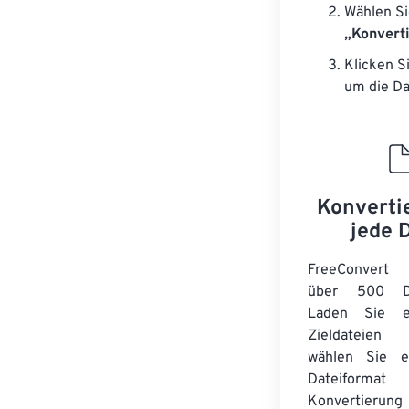
Wählen Si
„Konvert
Klicken S
um die Da
Konverti
jede 
FreeConvert 
über 500 Dat
Laden Sie ei
Zieldateie
wählen Sie e
Dateiforma
Konvertierun