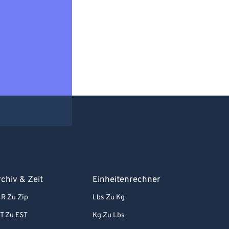
chiv & Zeit
Einheitenrechner
R Zu Zip
Lbs Zu Kg
T Zu EST
Kg Zu Lbs