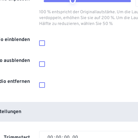
100 % entspricht der Originallautstärke. Um die La
verdoppeln, erhöhen Sie sie auf 200 %. Um die Lau
Hälfte zu reduzieren, wählen Sie 50 %
io einblenden
o ausblenden
dio entfernen
tellungen
Trimmstart
00
:
00
:
00
.
00