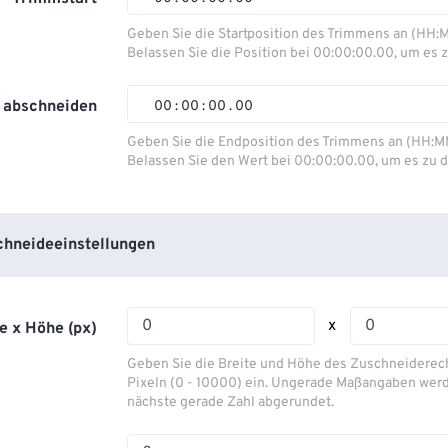
00
00
00
00
Geben Sie die Startposition des Trimmens an (HH:
Belassen Sie die Position bei 00:00:00.00, um es z
01
01
01
01
02
02
02
02
 abschneiden
00
:
00
:
00
.
00
03
03
03
03
00
00
00
00
Geben Sie die Endposition des Trimmens an (HH:M
Belassen Sie den Wert bei 00:00:00.00, um es zu d
04
04
04
04
01
01
01
01
05
05
05
05
02
02
02
02
06
06
06
06
03
03
03
03
hneideeinstellungen
07
07
07
07
04
04
04
04
08
08
08
08
05
05
05
05
x
e x Höhe (px)
09
09
09
09
06
06
06
06
Geben Sie die Breite und Höhe des Zuschneiderecht
10
10
10
10
07
07
07
07
Pixeln (0 - 10000) ein. Ungerade Maßangaben werd
nächste gerade Zahl abgerundet.
11
11
11
11
08
08
08
08
12
12
12
12
09
09
09
09