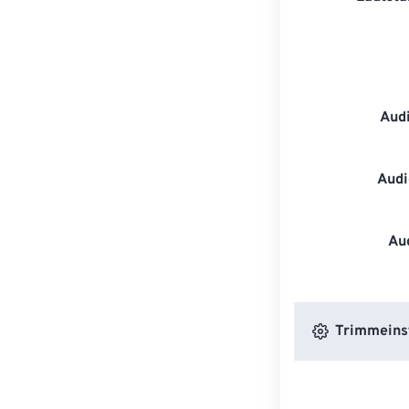
Aud
Audi
Au
Trimmeins