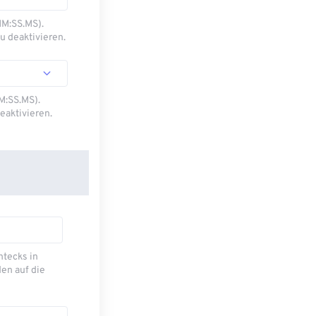
MM:SS.MS).
u deaktivieren.
M:SS.MS).
eaktivieren.
ecks ​​in
en auf die