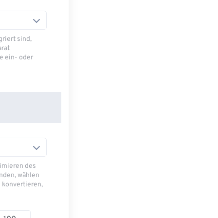
riert sind,
arat
e ein- oder
imieren des
nden, wählen
 konvertieren,