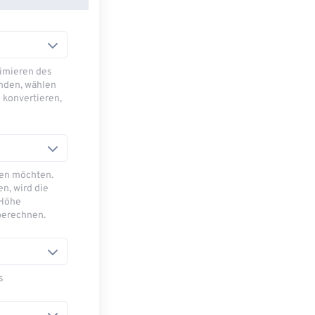
imieren des
nden, wählen
 konvertieren,
sen möchten.
n, wird die
 Höhe
berechnen.
s