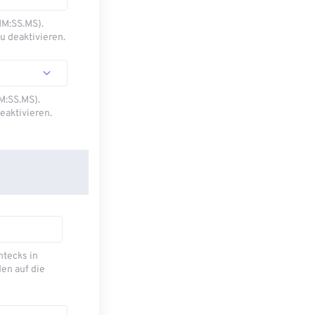
MM:SS.MS).
u deaktivieren.
M:SS.MS).
eaktivieren.
ecks ​​in
en auf die