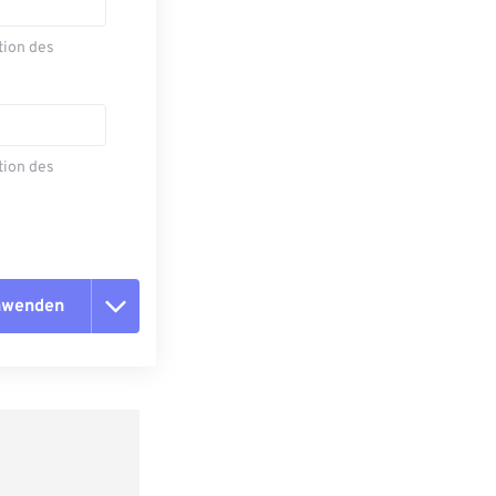
tion des
tion des
anwenden
n zurücksetzen
 anwenden
speichern