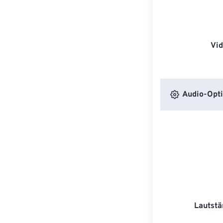
Vi
Audio-Opt
Lautstä