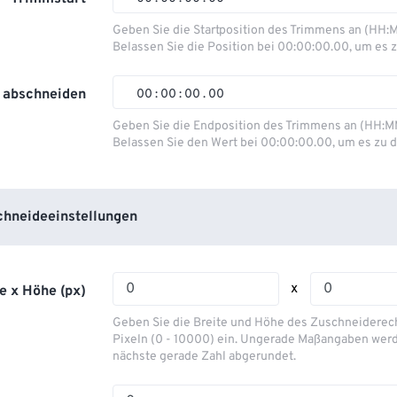
00
00
00
00
Geben Sie die Startposition des Trimmens an (HH:
Belassen Sie die Position bei 00:00:00.00, um es z
01
01
01
01
02
02
02
02
 abschneiden
00
:
00
:
00
.
00
03
03
03
03
00
00
00
00
Geben Sie die Endposition des Trimmens an (HH:M
Belassen Sie den Wert bei 00:00:00.00, um es zu d
04
04
04
04
01
01
01
01
05
05
05
05
02
02
02
02
06
06
06
06
03
03
03
03
hneideeinstellungen
07
07
07
07
04
04
04
04
08
08
08
08
05
05
05
05
x
e x Höhe (px)
09
09
09
09
06
06
06
06
Geben Sie die Breite und Höhe des Zuschneiderecht
10
10
10
10
07
07
07
07
Pixeln (0 - 10000) ein. Ungerade Maßangaben werd
nächste gerade Zahl abgerundet.
11
11
11
11
08
08
08
08
12
12
12
12
09
09
09
09