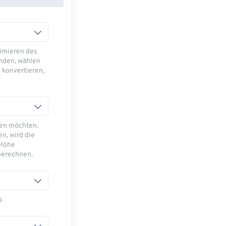
imieren des
nden, wählen
 konvertieren,
sen möchten.
n, wird die
 Höhe
berechnen.
s