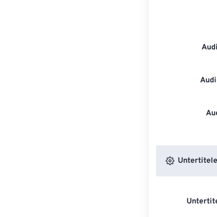
Aud
Audi
Au
Untertitele
Untertit