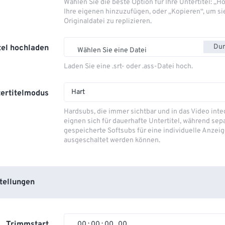
Wählen Sie die beste Option für Ihre Untertitel: „
Ihre eigenen hinzuzufügen, oder „Kopieren“, um si
Originaldatei zu replizieren.
Dur
tel hochladen
Wählen Sie eine Datei
Laden Sie eine .srt- oder .ass-Datei hoch.
Hart
ertitelmodus
Hardsubs, die immer sichtbar und in das Video integ
eignen sich für dauerhafte Untertitel, während sep
gespeicherte Softsubs für eine individuelle Anzeig
ausgeschaltet werden können.
tellungen
Trimmstart
00
:
00
:
00
.
00