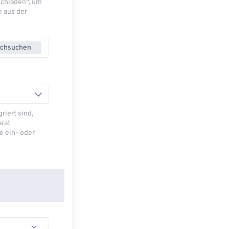
Hochladen“, um
e aus der
chsuchen
riert sind,
arat
e ein- oder