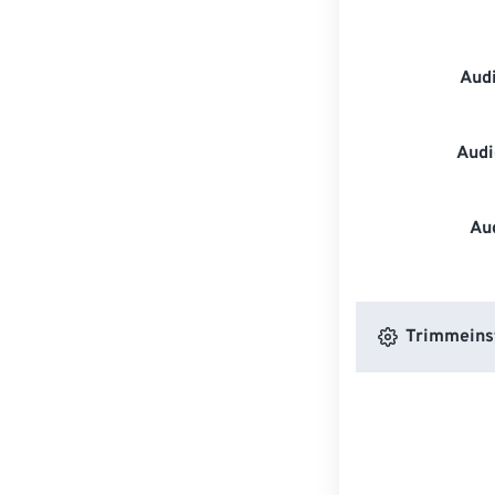
Aud
Audi
Au
Trimmeins