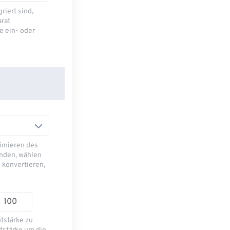
riert sind,
arat
e ein- oder
imieren des
nden, wählen
 konvertieren,
utstärke zu