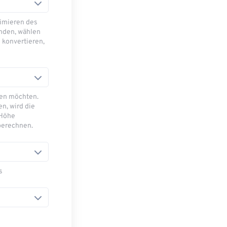
imieren des
nden, wählen
 konvertieren,
sen möchten.
n, wird die
 Höhe
berechnen.
s