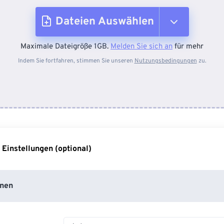
Dateien Auswählen
Maximale Dateigröße 1GB.
Melden Sie sich an
für mehr
Vom Gerät
Indem Sie fortfahren, stimmen Sie unseren
Nutzungsbedingungen
zu.
Von Dropbox
Von Google Drive
 Einstellungen (optional)
Von OneDrive
nen
Von URL