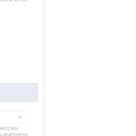
tstärke um die
MM:SS.MS).
u deaktivieren.