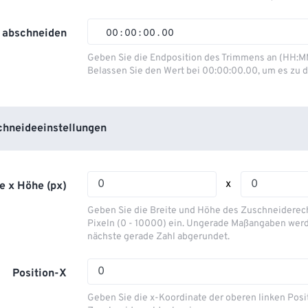
01
01
01
01
02
02
02
02
 abschneiden
00
:
00
:
00
.
00
03
03
03
03
00
00
00
00
Geben Sie die Endposition des Trimmens an (HH:M
Belassen Sie den Wert bei 00:00:00.00, um es zu d
04
04
04
04
01
01
01
01
05
05
05
05
02
02
02
02
06
06
06
06
03
03
03
03
hneideeinstellungen
07
07
07
07
04
04
04
04
08
08
08
08
05
05
05
05
x
e x Höhe (px)
09
09
09
09
06
06
06
06
Geben Sie die Breite und Höhe des Zuschneiderecht
10
10
10
10
07
07
07
07
Pixeln (0 - 10000) ein. Ungerade Maßangaben werd
nächste gerade Zahl abgerundet.
11
11
11
11
08
08
08
08
12
12
12
12
09
09
09
09
Position-X
13
13
13
13
10
10
10
10
Geben Sie die x-Koordinate der oberen linken Posi