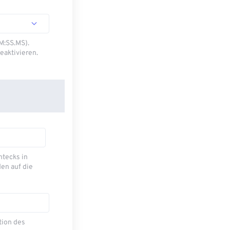
M:SS.MS).
eaktivieren.
ecks ​​in
en auf die
tion des