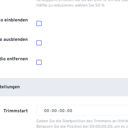
verdoppeln, erhöhen Sie sie auf 200 %. Um die Lau
Hälfte zu reduzieren, wählen Sie 50 %
io einblenden
o ausblenden
dio entfernen
tellungen
Trimmstart
00
:
00
:
00
.
00
00
00
00
00
Geben Sie die Startposition des Trimmens an (HH:
Belassen Sie die Position bei 00:00:00.00, um es z