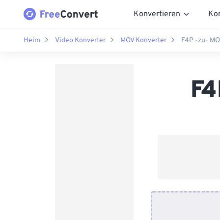
Konvertieren
Ko
Heim
Video Konverter
MOV Konverter
F4P -zu- MO
F4