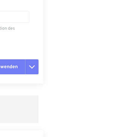
tion des
anwenden
n zurücksetzen
 anwenden
speichern