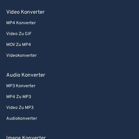
66
66
Video Konverter
67
67
MP4 Konverter
68
68
Video Zu GIF
69
69
MOV Zu MP4
70
70
Videokonverter
71
71
72
72
Audio Konverter
73
73
MP3 Konverter
74
74
MP4 Zu MP3
75
75
Video Zu MP3
76
76
Audiokonverter
77
77
78
78
Image Konverter