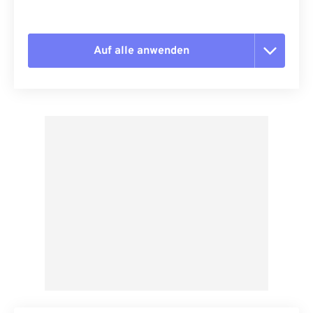
Auf alle anwenden
Alle Optionen zurücksetzen
Aus Vorgabe anwenden
Als Vorgabe speichern