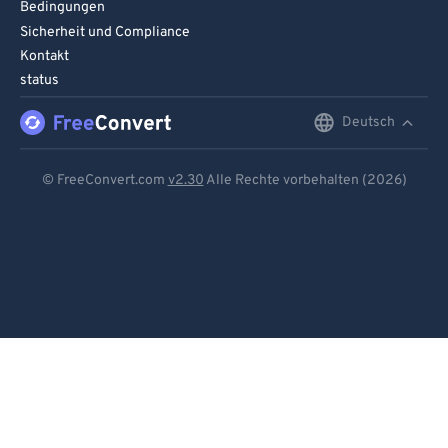
Bedingungen
Sicherheit und Compliance
Kontakt
status
Deutsch
English
Deutsch
© FreeConvert.com
v2.30
Alle Rechte vorbehalten (2026)
Español
Français
Português
Italiano
Dutch
日本語