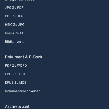
79
79
JPG Zu PDF
80
80
PDF Zu JPG
81
81
HEIC Zu JPG
82
82
Image Zu PDF
83
83
Bildkonverter
84
84
85
85
Dokument & E-Book
86
86
PDF Zu WORD
87
87
EPUB Zu PDF
88
88
EPUB Zu MOBI
89
89
Dokumentenkonverter
90
90
91
91
Archiv & Zeit
92
92