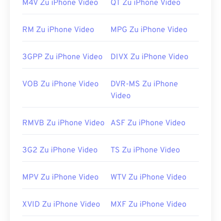
M4V Zu iPhone Video
QT Zu iPhone Video
Linux/Unix öffnen Sie F4V-Dateien mit
dem VLC
Media Player
.
RM Zu iPhone Video
MPG Zu iPhone Video
Wichtig zu wissen:
Apple iOS-Geräte
unterstützen
das Adobe Flash Player-Plugin nicht.
Der Puffin
Web Browser
ist jedoch eine kostenlose Option,
3GPP Zu iPhone Video
DIVX Zu iPhone Video
mit der sich die Einschränkungen von iOS
umgehen lassen.
VOB Zu iPhone Video
DVR-MS Zu iPhone
Entwickelt von:
Adobe
Video
Erstveröffentlichung:
2007
RMVB Zu iPhone Video
ASF Zu iPhone Video
Nützliche Links:
https://en.wikipedia.org/wiki/Flash_Video
3G2 Zu iPhone Video
TS Zu iPhone Video
https://www.iso.org/standard/68960.html
MPV Zu iPhone Video
WTV Zu iPhone Video
XVID Zu iPhone Video
MXF Zu iPhone Video