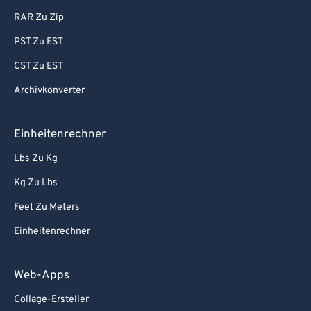
RAR Zu Zip
93
93
PST Zu EST
94
94
CST Zu EST
95
95
Archivkonverter
96
96
97
97
Einheitenrechner
98
98
Lbs Zu Kg
99
99
Kg Zu Lbs
Feet Zu Meters
Einheitenrechner
Web-Apps
Collage-Ersteller