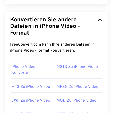
Adobe Flash MP4 Multimedia (F4V) ist ein weit
verbreitetes Video-Containerformat, da die
Konvertieren Sie andere
meisten Zuschauer von Online-Videos weltweit
Technologie verwenden, die für die Wiedergabe mit
Dateien in iPhone Video -
Adobe Flash Player
entwickelt wurde. Tatsächlich
Format
wird F4V oft als „
Flash Video
“ bezeichnet. Ein
F4V-Container komprimiert Multimediadateien mit
FreeConvert.com kann Ihre anderen Dateien in
einem
Codec
und ermöglicht die Bereitstellung der
iPhone Video -Format konvertieren:
Dateien als Streaming-Audio und -Video über das
Internet.
iPhone Video
M2TS Zu iPhone Video
Wie öffnet man eine F4V-Datei?
Konverter
Auf den meisten Plattformen werden F4V-Dateien
MTS Zu iPhone Video
MPEG Zu iPhone Video
standardmäßig im
Adobe Flash Player
geöffnet.
Unter Microsoft Windows ist
Adobe AIR
SWF Zu iPhone Video
MOD Zu iPhone Video
möglicherweise der Standardplayer. Für
garantierte Ergebnisse unter Mac OS X und