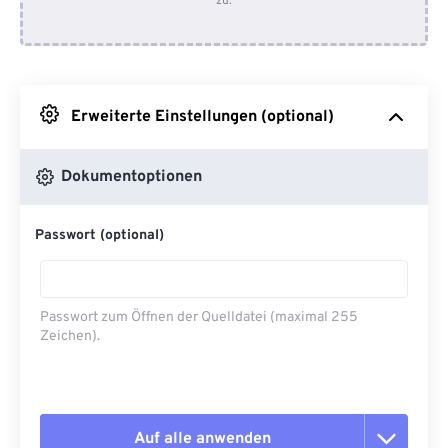
zu.
Von Dropbox
Von Google Drive
Erweiterte Einstellungen (optional)
Von OneDrive
Dokumentoptionen
Von URL
Passwort (optional)
Passwort zum Öffnen der Quelldatei (maximal 255
Zeichen).
Auf alle anwenden