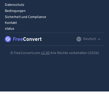
Datenschutz
Bedingungen
Sicherheit und Compliance
Kontakt
status
Deutsch
English
Deutsch
© FreeConvert.com
v2.30
Alle Rechte vorbehalten (2026)
Español
Français
Português
Italiano
Dutch