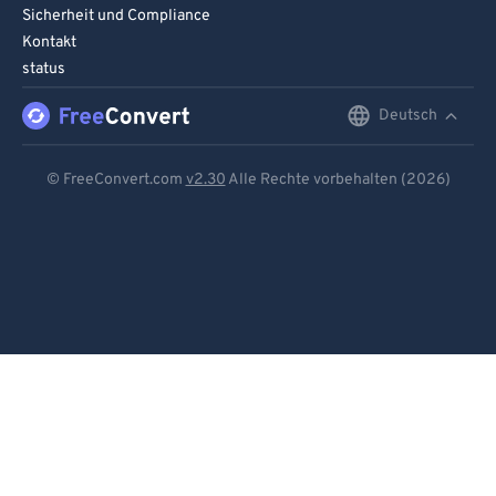
Sicherheit und Compliance
Kontakt
status
Deutsch
English
Deutsch
© FreeConvert.com
v2.30
Alle Rechte vorbehalten (2026)
Español
Français
Português
Italiano
Dutch
日本語
简体中文