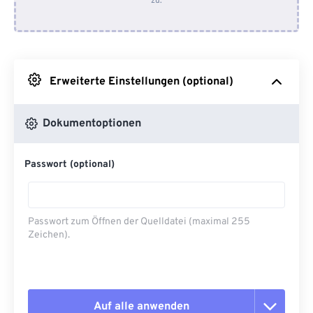
zu.
Von Dropbox
Von Google Drive
Erweiterte Einstellungen (optional)
Von OneDrive
Dokumentoptionen
Von URL
Passwort (optional)
Passwort zum Öffnen der Quelldatei (maximal 255
Zeichen).
Auf alle anwenden