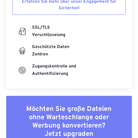
Erfahren Sie mehr über unser Engagement für
Sicherheit
SSL/TLS
Verschlüsselung
Geschützte Daten
Zentren
Zugangskontrolle und
Authentifizierung
Möchten Sie große Dateien
ohne Warteschlange oder
Werbung konvertieren?
Jetzt upgraden