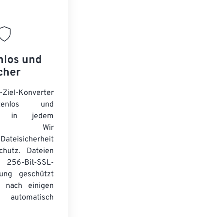
nlos und
cher
-Ziel-Konverter
tenlos und
ert in jedem
wser. Wir
Dateisicherheit
chutz. Dateien
256-Bit-SSL-
lung geschützt
 nach einigen
automatisch