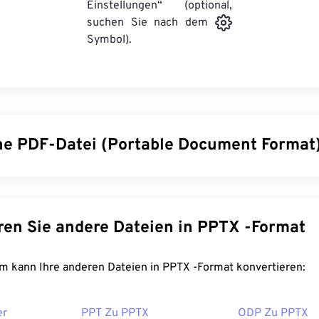
Einstellungen“ (optional,
suchen Sie nach dem
Symbol).
ine PDF-Datei (Portable Document Format
ocument Format (PDF) ist ein universelles Dateiformat, das s
nten als auch von Grafiken vereint und damit zu den am häuf
eitypen zählt. Der Grund für die große Beliebtheit von PDF lie
Konvertieren Sie andere Dateien in PPTX -Format
che Dokumentformatierung erhalten bleibt. PDF-Dateien sehen
iebssystem immer identisch aus.
FreeConvert.com kann Ihre anderen Dateien in PPTX -Format konvertieren:
t man eine PDF-Datei?
er
PPT Zu PPTX
ODP Zu PPTX
tzer verwenden zum Öffnen einer PDF-Datei direkt den
Adobe