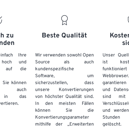
ch zu
Beste Qualität
Koste
nden
si
nfach Ihre
Wir verwenden sowohl Open
Unser Quell
n hoch und
Source als auch
ist kos
e auf die
kundenspezifische
funktioni
Software, um
Webbro
. Sie können
sicherzustellen, dass
garantieren 
auch
unsere Konvertierungen
und Datens
se in das
von höchster Qualität sind.
sind mit 
ertieren.
In den meisten Fällen
Verschlüsse
können Sie die
und werden
Konvertierungsparameter
Stunden 
mithilfe der „Erweiterten
gelöscht.