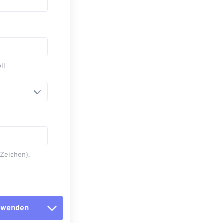
ll
 Zeichen).
anwenden