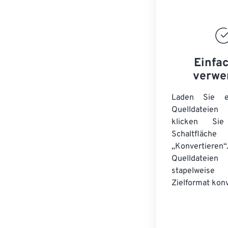
Einfa
verwe
Laden Sie ei
Quelldateie
klicken Si
Schaltfläche
„Konvertieren“
Quelldateien
stapelwei
Zielformat konv