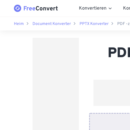
Konvertieren
Ko
Heim
Document Konverter
PPTX Konverter
PDF -z
PDF