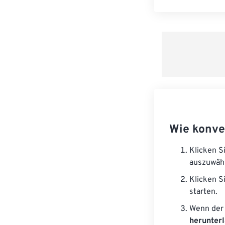
Wie konve
Klicken S
auszuwäh
Klicken S
starten.
Wenn der 
herunter