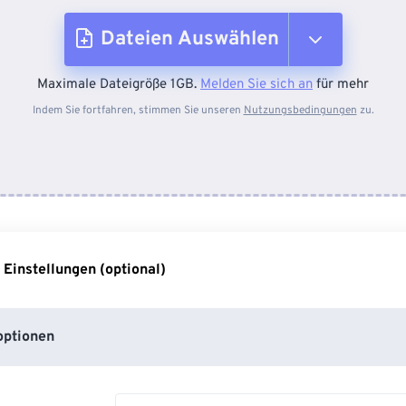
Dateien Auswählen
Maximale Dateigröße 1GB.
Melden Sie sich an
für mehr
Vom Gerät
Indem Sie fortfahren, stimmen Sie unseren
Nutzungsbedingungen
zu.
Von Dropbox
Von Google Drive
 Einstellungen (optional)
Von OneDrive
ptionen
Von URL