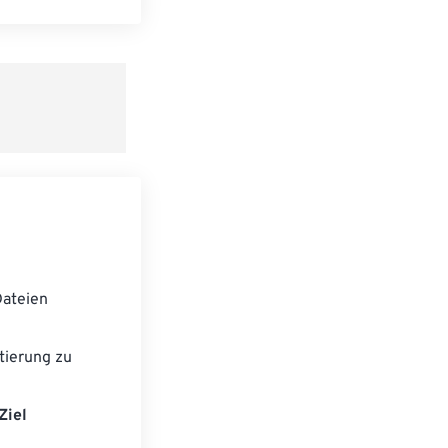
n zurücksetzen
 anwenden
speichern
ateien
tierung zu
Ziel