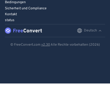
Bedingungen
Sicherheit und Compliance
Kontakt
status
Deutsch
English
Deutsch
© FreeConvert.com
v2.30
Alle Rechte vorbehalten (2026)
Español
Français
Português
Italiano
Dutch
日本語