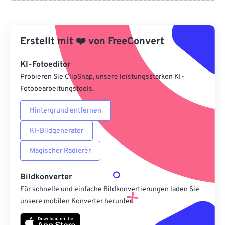
Von Google Drive
Erstellt mit
❤️
von
FreeConvert
Von OneDrive
KI-Fotoeditor
Probieren Sie ClipSnap, unsere leistungsstarken KI-
Von URL
Fotobearbeitungstools.
Hintergrund entfernen
KI-Bildgenerator
Magischer Radierer
Bildkonverter
Für schnelle und einfache Bildkonvertierungen laden Sie
unsere mobilen Konverter herunter.